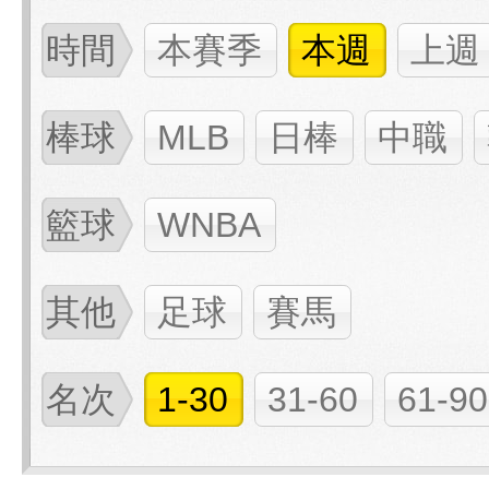
時間
本賽季
本週
上週
棒球
MLB
日棒
中職
籃球
WNBA
其他
足球
賽馬
名次
1-30
31-60
61-90