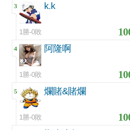
k.k
3
10
1勝-0敗
阿隆啊
4
10
1勝-0敗
爛賭&賭爛
5
10
1勝-0敗