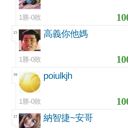
10
1勝-0敗
高義你他媽
25
10
1勝-0敗
poiulkjh
26
10
1勝-0敗
納智捷~安哥
27