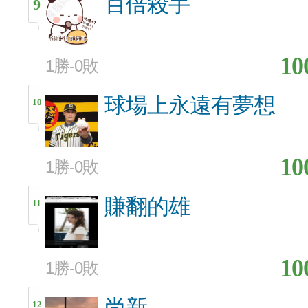
百倍殺手
9
10
1勝-0敗
球場上永遠有夢想
10
10
1勝-0敗
賺翻的雄
11
10
1勝-0敗
尚新
12