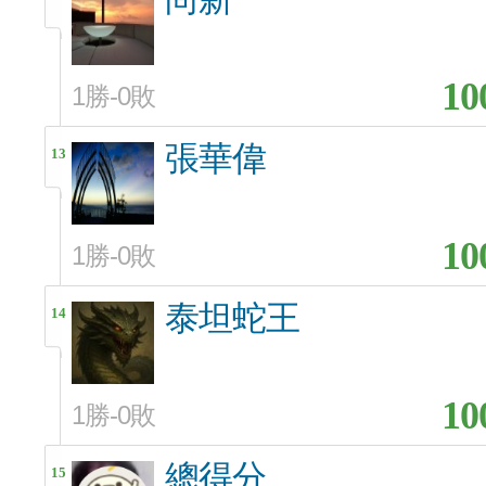
10
1勝-0敗
張華偉
13
10
1勝-0敗
泰坦蛇王
14
10
1勝-0敗
總得分
15