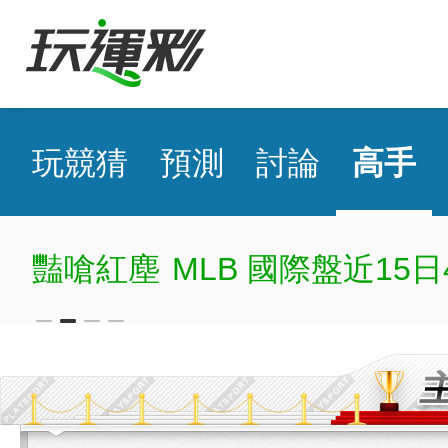
玩競猜
預測
討論
高手
豔嗆紅塵
MLB 國際盤近15日