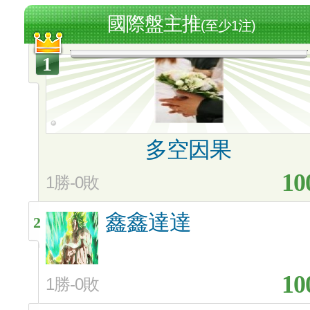
國際盤主推
(至少1注)
1
多空因果
10
1勝-0敗
鑫鑫達達
2
10
1勝-0敗