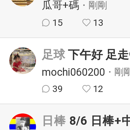
瓜哥+碼
・剛剛
15
13
足球
下午好 足走
mochi060200
・剛
39
12
日棒
8/6 日棒