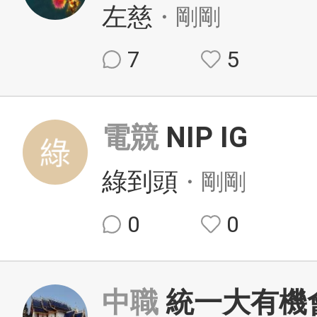
左慈
・剛剛
7
5
電競
NIP IG
綠到頭
・剛剛
0
0
中職
統一大有機