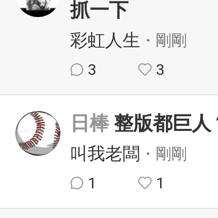
抓一下
彩虹人生
・剛剛
3
3
日棒
整版都巨人
叫我老闆
・剛剛
1
1