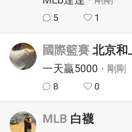
MLB達達
5
1
國際籃賽
北京和
一天贏5000
・剛剛
8
0
MLB
白襪