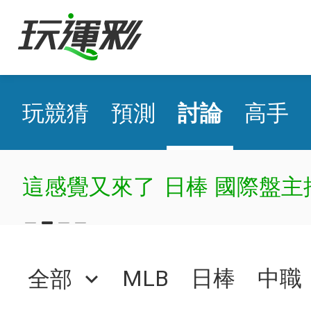
玩競猜
預測
討論
高手
這感覺又來了
日棒 國際盤主
MLB
日棒
中職
全部
keyboard_arrow_down