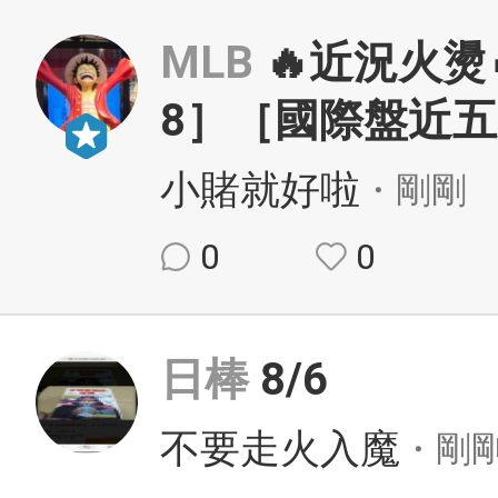
MLB
🔥近況火燙
8］［國際盤近五
小賭就好啦
・剛剛
0
0
日棒
8/6
不要走火入魔
・剛