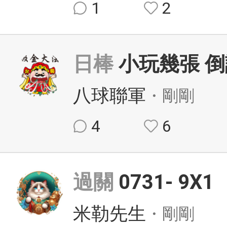
1
2
日棒
小玩幾張 
八球聯軍
・剛剛
4
6
過關
0731- 9X1
米勒先生
・剛剛