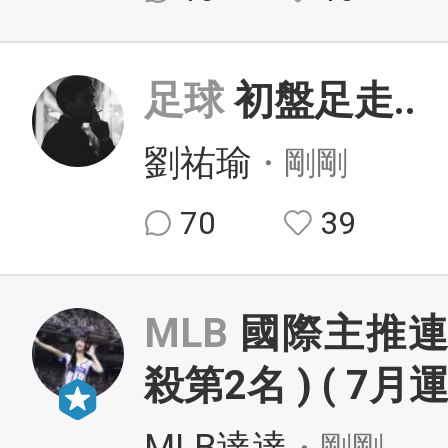
足球
初盤足走..
劉祐瑜
・剛剛
70
39
MLB
國際主推連
殺第2名 ) ( 7月
・剛剛