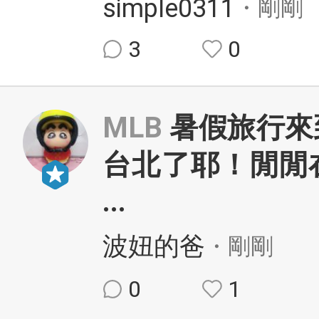
simple0311
・剛剛
3
0
MLB
暑假旅行來
台北了耶！閒閒
...
波妞的爸
・剛剛
0
1