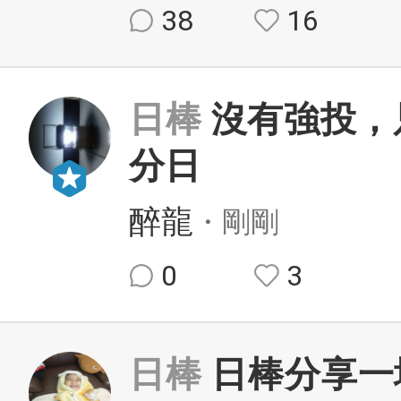
38
16
日棒
沒有強投，
分日
醉龍
・剛剛
0
3
日棒
日棒分享一