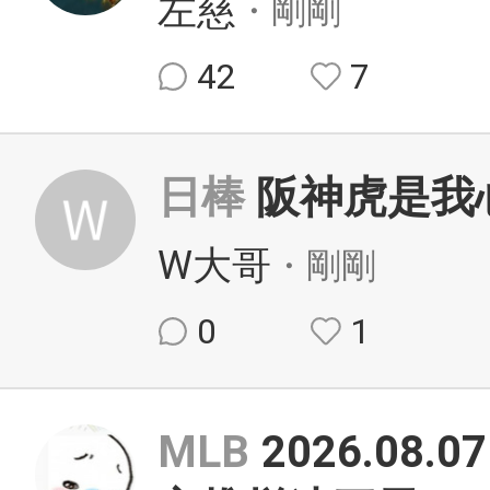
左慈
・剛剛
42
7
日棒
阪神虎是我
W大哥
・剛剛
0
1
MLB
2026.08.