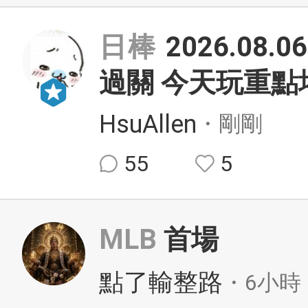
日棒
2026.08
過關 今天玩重點
HsuAllen
・剛剛
55
5
MLB
首場
點了輸整路
・6小時