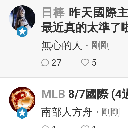
日棒
昨天國際主
最近真的太準了
無心的人
・剛剛
27
5
MLB
8/7國際 (
南部人方舟
・剛剛