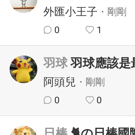
外匯小王子
・剛剛
0
1
羽球
羽球應該是
阿頭兒
・剛剛
0
0
日棒
🐈の日棒國際