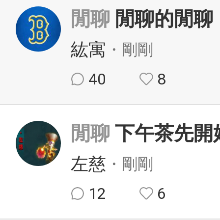
閒聊
閒聊的閒聊
紘寓
・剛剛
40
8
閒聊
下午茶先開
左慈
・剛剛
12
6