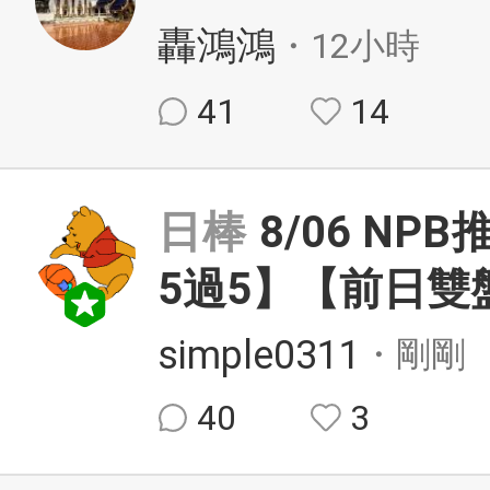
轟鴻鴻
・12小時
41
14
日棒
8/06 N
5過5】【前日雙盤
simple0311
・剛剛
40
3