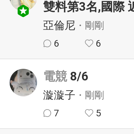
雙料第3名,國際 近
亞倫尼
・剛剛
6
6
電競
8/6
漩漩子
・剛剛
7
5