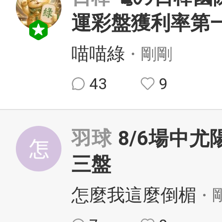
運彩盤獲利率第
喵喵綠
・剛剛
43
9
羽球
8/6場中
三盤
怎麼我這麼倒楣
・