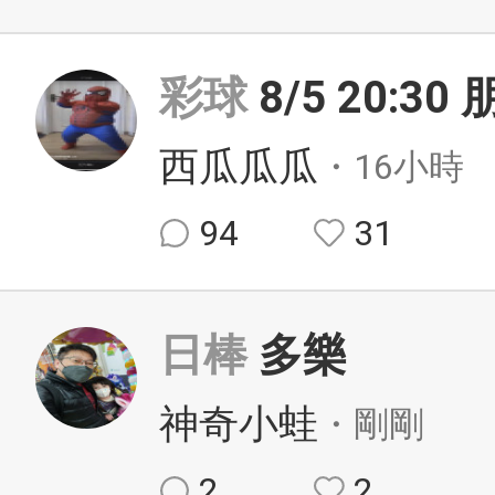
彩球
8/5 20:3
西瓜瓜瓜
・16小時
94
31
日棒
多樂
神奇小蛙
・剛剛
2
2