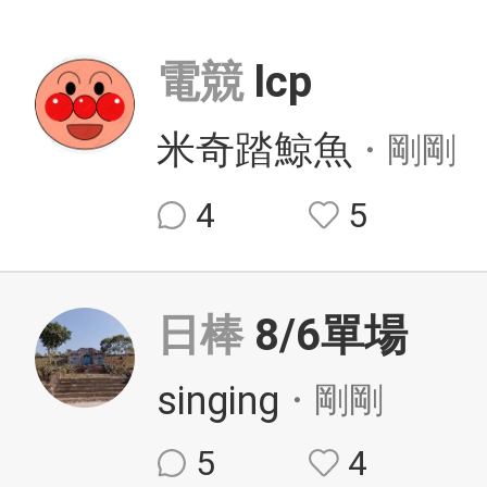
電競
lcp
米奇踏鯨魚
・剛剛
4
5
日棒
8/6單場
singing
・剛剛
5
4