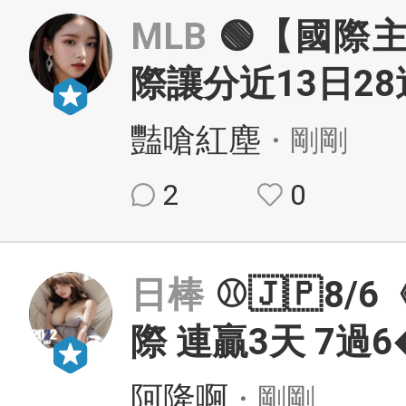
MLB
🟢【國際
際讓分近13日28
豔嗆紅塵
・剛剛
2
0
日棒
⚾️🇯🇵8
際 連贏3天 7過
阿隆啊
・剛剛