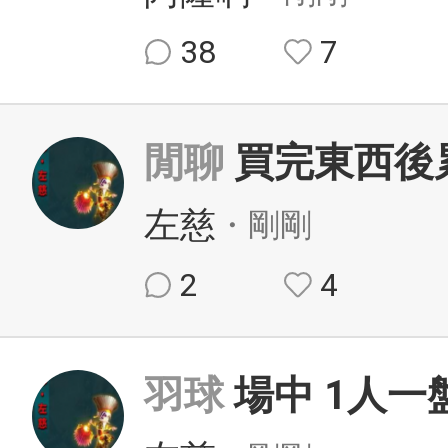
38
7
閒聊
買完東西後
左慈
・剛剛
2
4
羽球
場中 1人一