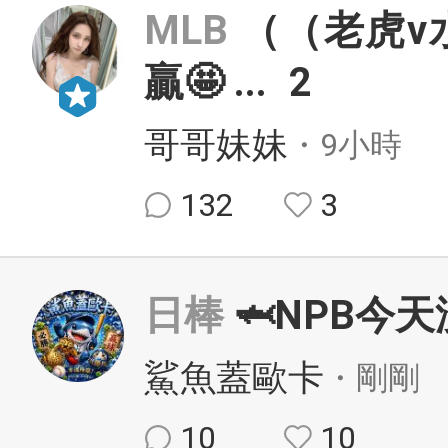
MLB
（（老虎v
贏🤩
...
2
哥哥妹妹
・9小時
132
3
日棒
🦈NPB今
鯊魚蓋歐卡
・剛剛
10
10