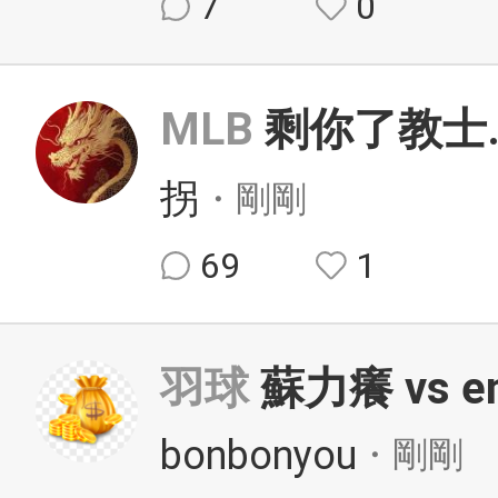
7
0
MLB
剩你了教士
拐
・剛剛
69
1
羽球
蘇力癢 vs e
bonbonyou
・剛剛