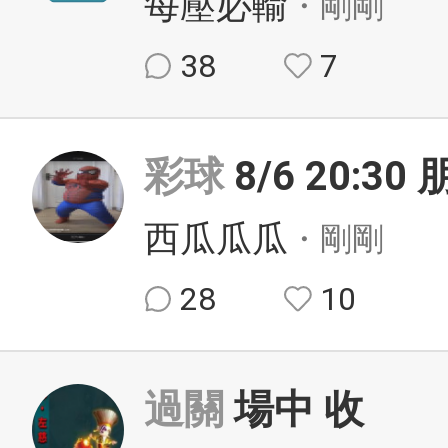
每壓必輸
・剛剛
38
7
彩球
8/6 20:3
西瓜瓜瓜
・剛剛
28
10
過關
場中 收