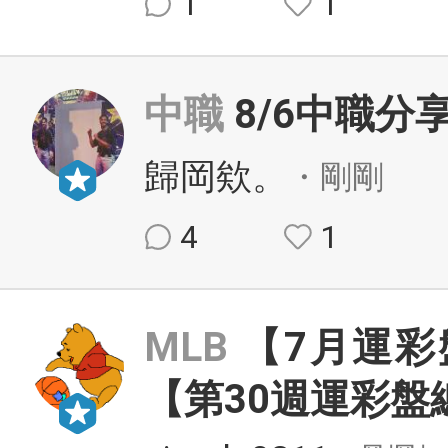
1
1
中職
8/6中職分
歸岡欸。
・剛剛
4
1
MLB
【7月運彩
【第30週運彩盤