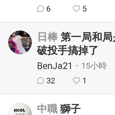
6
5
日棒
第一局和局
破投手搞掉了
BenJa21
・15小時
32
1
中職
獅子