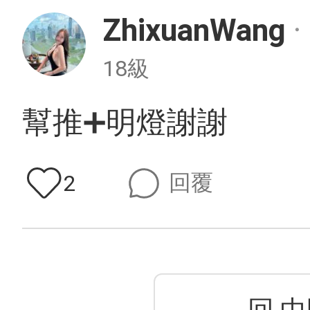
ZhixuanWang
・
18級
幫推➕明燈謝謝
回覆
2