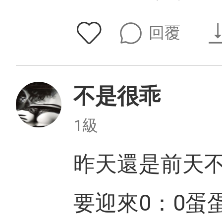
回覆
不是很乖
1級
昨天還是前天不
要迎來0：0蛋