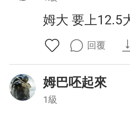
姆大 要上12.5
回覆
姆巴呸起來
1級