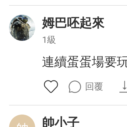
姆巴呸起來
1級
連續蛋蛋場要
回覆
帥小子