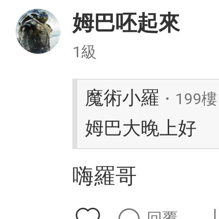
姆巴呸起來
1級
魔術小羅
・199樓
姆巴大晚上好
嗨羅哥
回覆