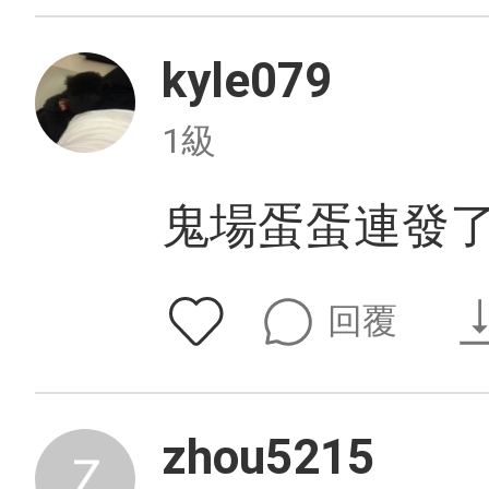
kyle079
1級
鬼場蛋蛋連發
回覆
zhou5215