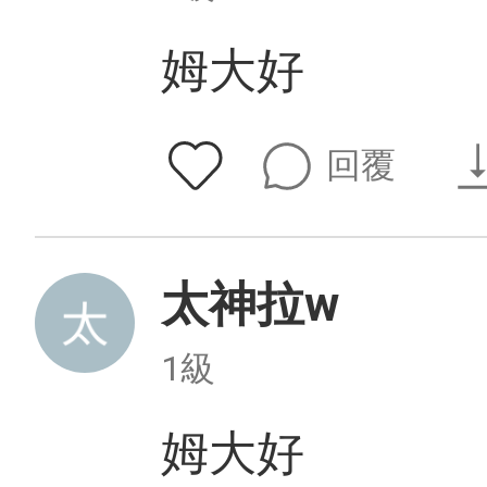
姆大好
回覆
太神拉w
1級
姆大好