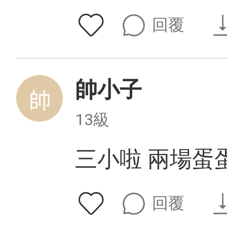
回覆
帥小子
13級
三小啦 兩場蛋
回覆