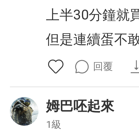
上半30分鐘就
但是連續蛋不
回覆
姆巴呸起來
1級