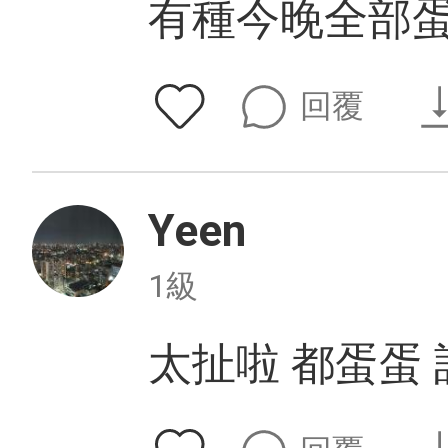
有種今晚全部
回覆
Yeen
1級
太扯啦 都蛋蛋 