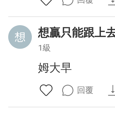
想贏只能跟上
1級
姆大早
回覆