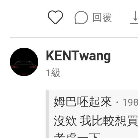
回覆
KENTwang
1級
姆巴呸起來
・19
沒欸 我比較想