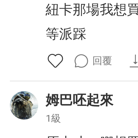
紐卡那場我想
等派踩
回覆
姆巴呸起來
1級