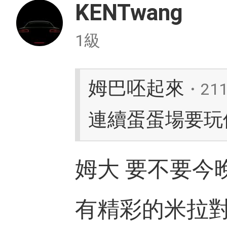
KENTwang
1級
姆巴呸起來
・21
連續蛋蛋場要玩
姆大 要不要今
有精彩的米拉