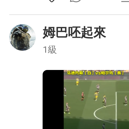
姆巴呸起來
1級