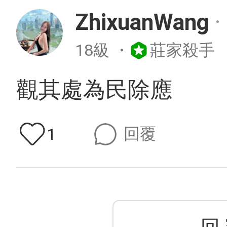
ZhixuanWang
・
18級
・
莊家殺手
觀其處為民除應
回覆
1