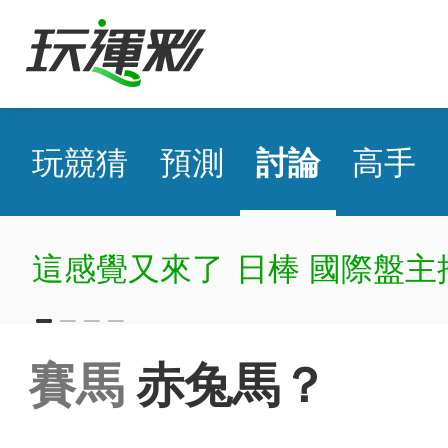
玩競猜
預測
討論
高手
盤主推近21日過20
賽馬
赤兔馬？