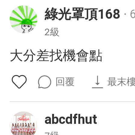
綠光罩頂168
・
2級
大分差找機會點
回覆
最末
abcdfhut