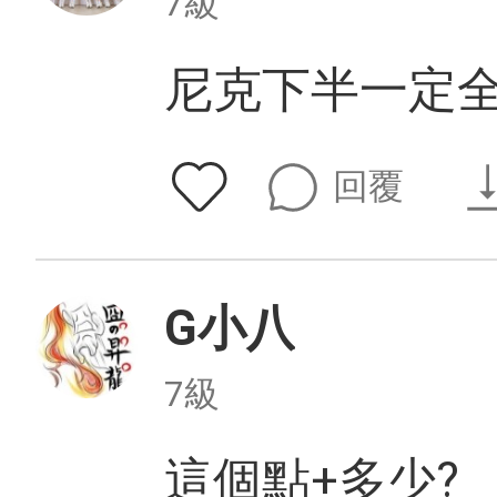
7級
尼克下半一定
回覆
G小八
7級
這個點+多少?