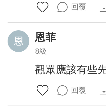
回覆
恩菲
8級
觀眾應該有些
回覆