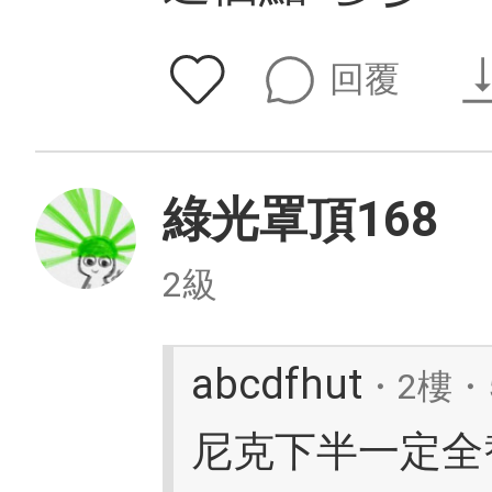
回覆
綠光罩頂168
2級
abcdfhut
・2樓・5
尼克下半一定全