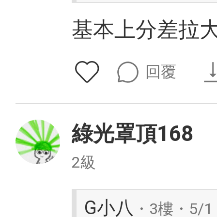
基本上分差拉大
回覆
綠光罩頂168
2級
G小八
・3樓・5/1