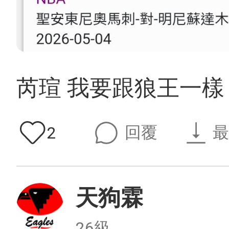
芮瑄 我要跟狼王一樣
回覆
最
2
天狗霖
26級