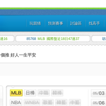
玩競猜
預測賽事
討論區
找高手
過16
85768
MLB
國際盤近18日47過37
胡
人一個推 好人一生平安