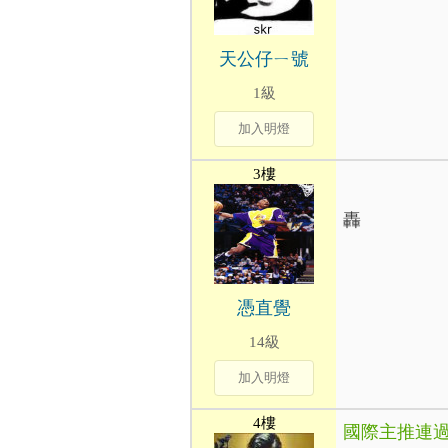
天公仔ㄧ號
1級
加入明燈
3樓
轟
憑直覺
14級
加入明燈
4樓
國際主推連過