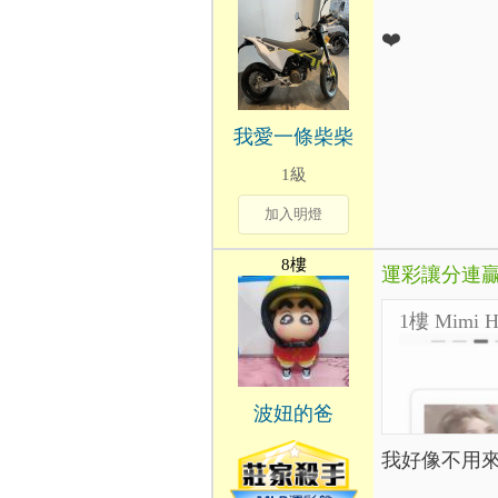
❤️
我愛一條柴柴
1級
加入明燈
8樓
運彩讓分連贏
1樓 Mimi H
波妞的爸
我好像不用