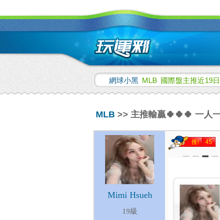
網球小黑
MLB
國際盤主推近19日
MLB
>> 主推輸贏🍀🍀🍀 一
推!
45
Mimi Hsueh
19級