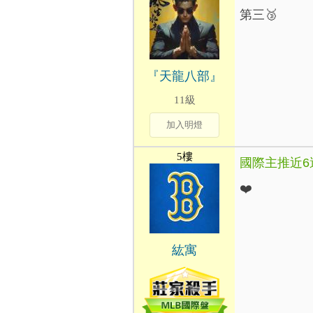
第三🥉
『天龍八部』
11級
加入明燈
5樓
國際主推近6
❤️
紘寓