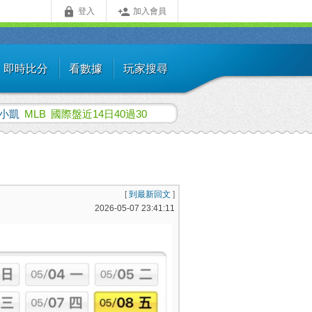


登入
加入會員
即時比分
看數據
玩家搜尋
小凱
MLB
國際盤近14日40過30
[
到最新回文
]
2026-05-07 23:41:11