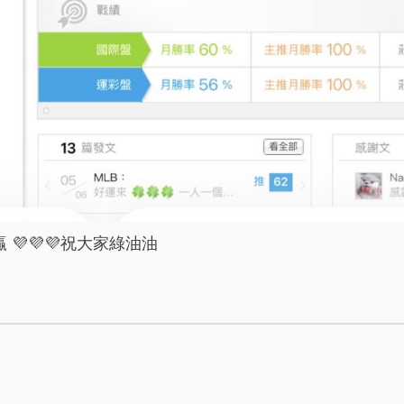
 💜💜💜祝大家綠油油