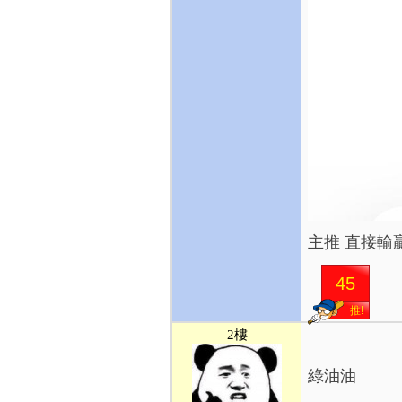
主推 直接輸贏
45
推!
2樓
綠油油