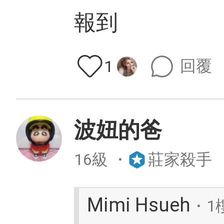
報到
回覆
1
波妞的爸
16級
・
莊家殺手
Mimi Hsueh
・1