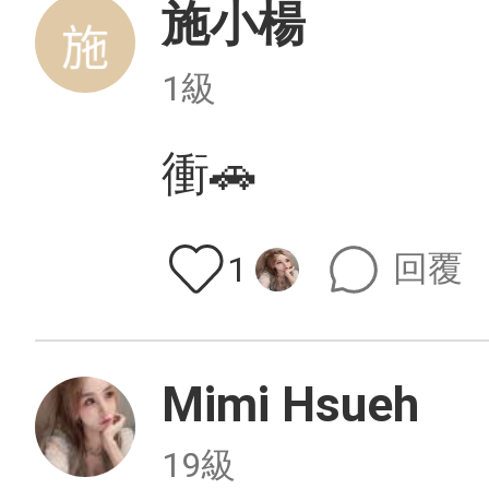
施小楊
1級
衝🚗
回覆
1
Mimi Hsueh
19級