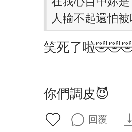
在我心目中妳是
人輸不起還怕被
笑死了啦🤣🤣
你們調皮😈
回覆