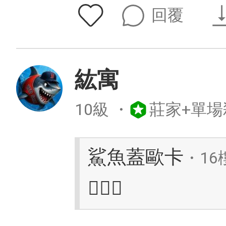
回覆
紘寓
10級
・
莊家+單場
鯊魚蓋歐卡
・16
⛹🏿‍♂️