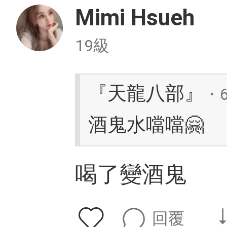
Mimi Hsueh
19級
『天龍八部』
・
酒鬼水噹噹🤗
喝了變酒鬼
回覆