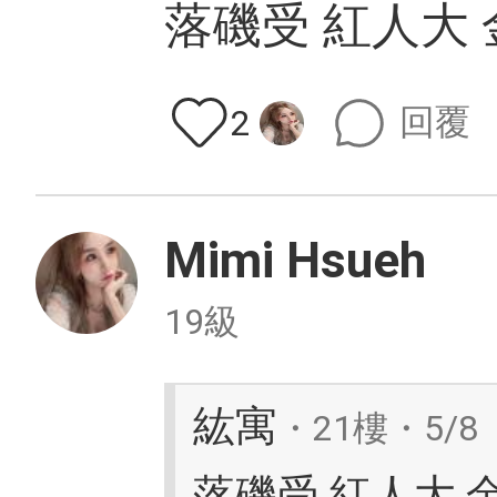
落磯受 紅人大
回覆
2
Mimi Hsueh
19級
紘寓
・21樓・5/8
落磯受 紅人大 