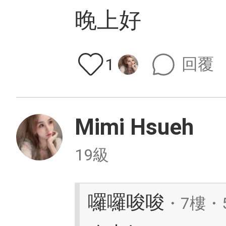
晚上好
回覆
1
Mimi Hsueh
19級
囉囉唆唆
・7樓・5