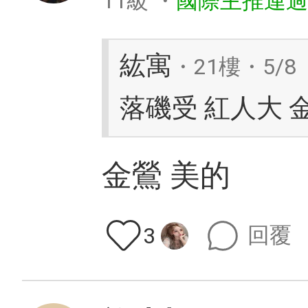
11級
・
國際主推連過
紘寓
・21樓・5/8
落磯受 紅人大 
金鶯 美的
回覆
3