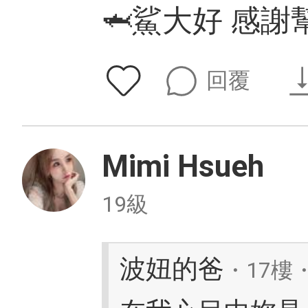
🦈鯊大好 感謝
回覆
Mimi Hsueh
19級
波妞的爸
・17樓・