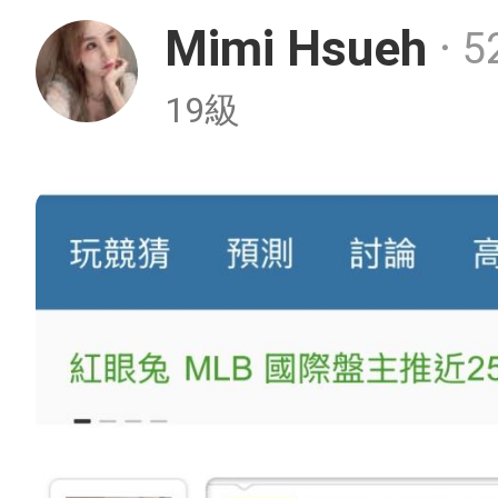
Mimi Hsueh
5
・
19級