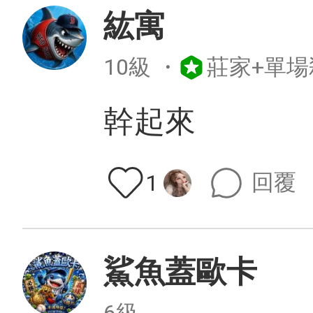
紘寓
10級
・
莊家+單場
幹起來
回覆
1
鯊魚蓋歐卡
6級