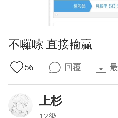
不囉嗦 直接輸贏
回覆
最
56
上杉
12級