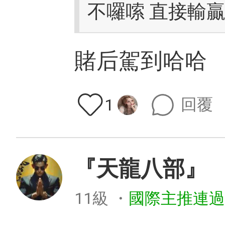
不囉嗦 直接輸
賭后駕到哈哈
回覆
1
『天龍八部』
11級
・
國際主推連過