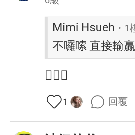
Mimi Hsueh
・1
不囉嗦 直接輸
⛹🏿‍♂️
回覆
1