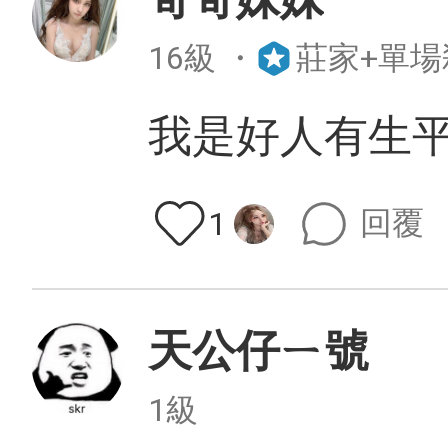
16級
・
莊家+單場
我是好人有生
回覆
1
天公仔ㄧ號
1級