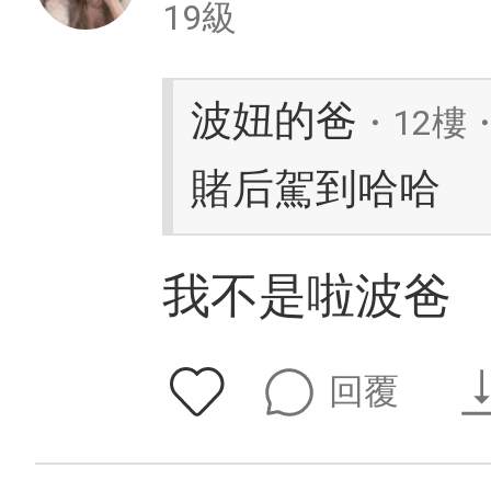
19級
波妞的爸
・12樓・
賭后駕到哈哈
我不是啦波爸
回覆