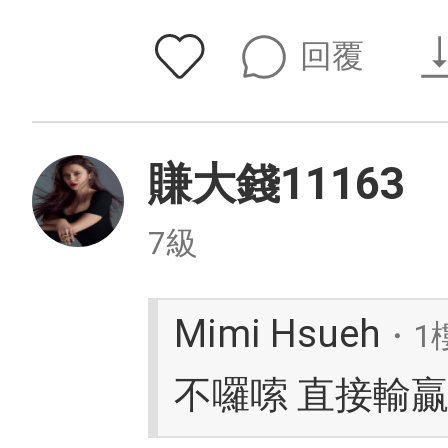
回覆
賺大錢11163
7級
Mimi Hsueh
・1
不囉嗦 直接輸