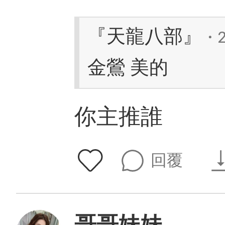
『天龍八部』
・2
金鶯 美的
你主推誰
回覆
哥哥妹妹