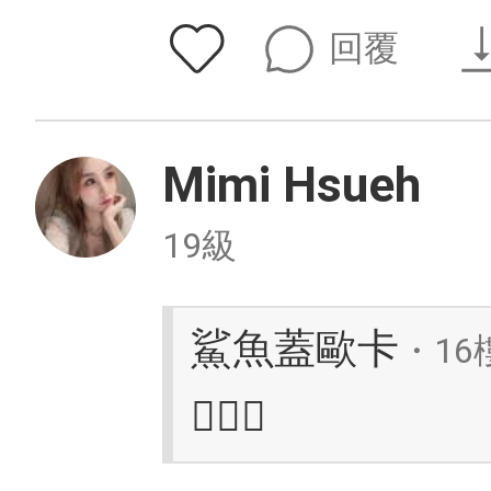
回覆
Mimi Hsueh
19級
鯊魚蓋歐卡
・16
⛹🏿‍♂️