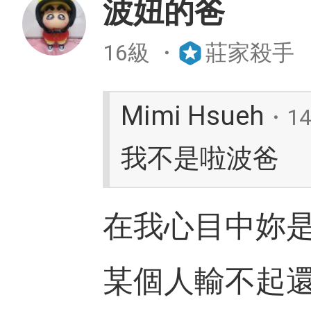
波妞的爸
16級
・
莊家殺手
Mimi Hsueh
・1
我不是啦波爸
在我心目中妳
某個人輸不起