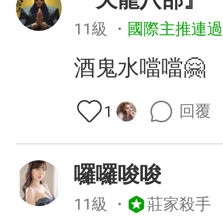
11級
・
國際主推連過
酒鬼水噹噹🤗
回覆
1
囉囉唆唆
11級
・
莊家殺手