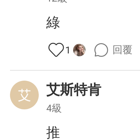
綠
回覆
1
艾斯特肯
4級
推