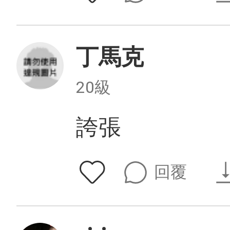
丁馬克
20級
誇張
回覆