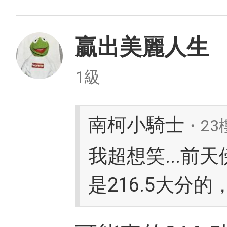
贏出美麗人生
1級
南柯小騎士
・23
我超想笑...前
是216.5大分