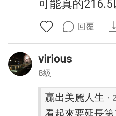
可能真的216.5
回覆
virious
8級
贏出美麗人生
・2
看起來要延長第