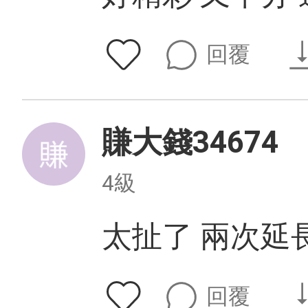
回覆
賺大錢34674
4級
太扯了 兩次延
回覆