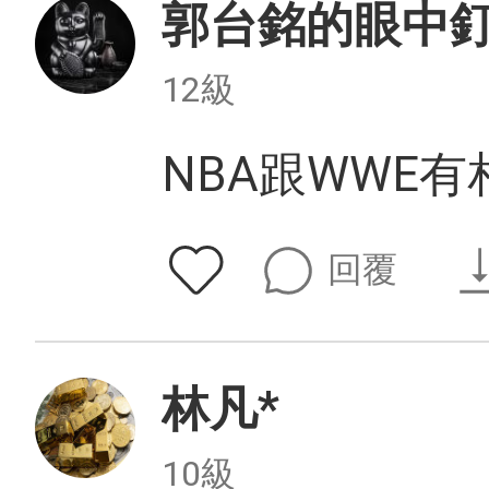
郭台銘的眼中
12級
NBA跟WWE有
回覆
林凡*
10級