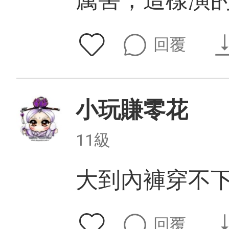
厲害，這樣演
回覆
小玩賺零花
11級
大到內褲穿不
回覆