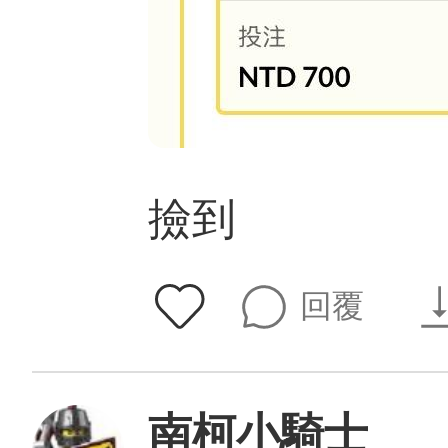
撿到
回覆
南柯小騎士