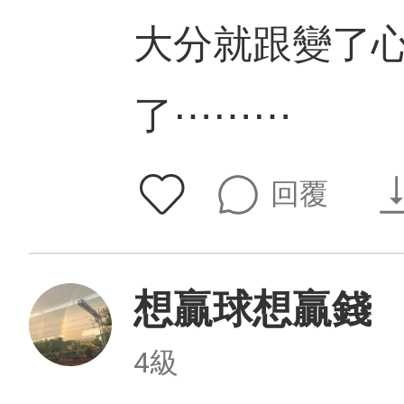
大分就跟變了
了⋯⋯⋯
回覆
想贏球想贏錢
4級