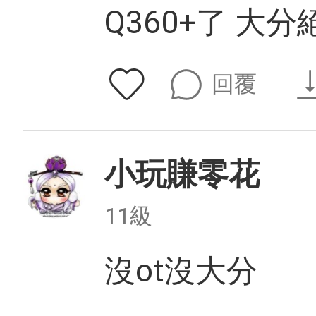
Q360+了 大
回覆
小玩賺零花
11級
沒ot沒大分