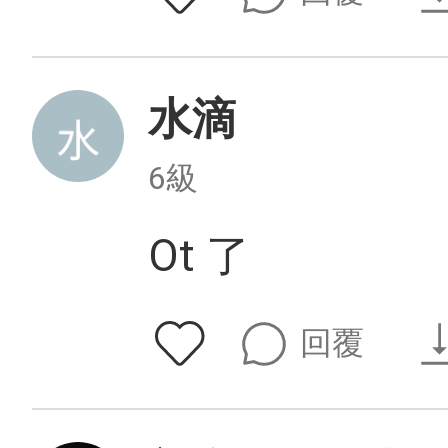
水滴
6級
Ot 了
回覆