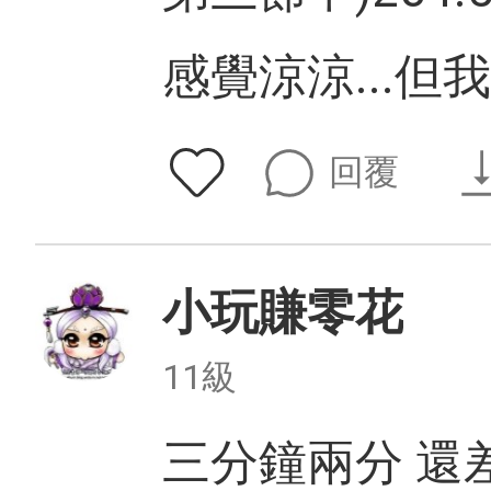
感覺涼涼...
回覆
小玩賺零花
11級
三分鐘兩分 還