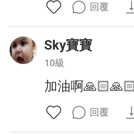
回覆
Sky寶寶
10級
加油啊🙏🏻🙏
回覆