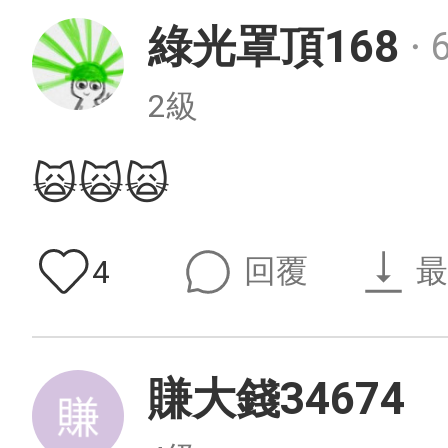
綠光罩頂168
・
2級
🙀🙀🙀
回覆
最
4
賺大錢34674