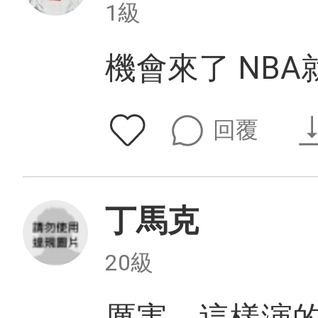
1級
機會來了 NB
回覆
丁馬克
20級