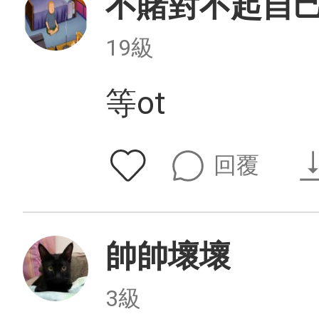
不賭對不起自
19級
等ot
回覆
帥帥壞壞
3級