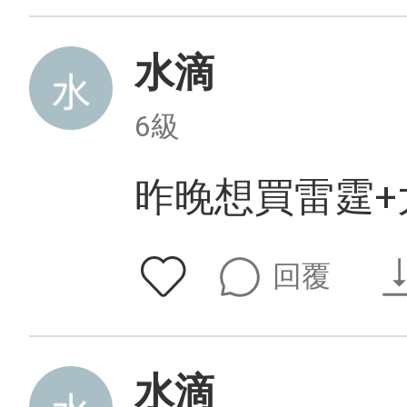
水滴
6級
昨晚想買雷霆+大
回覆
水滴