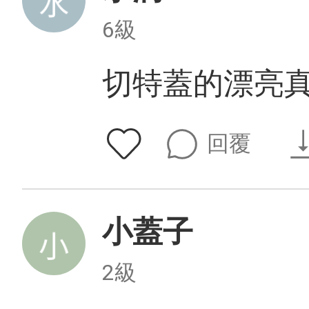
6級
切特蓋的漂亮
回覆
小蓋子
2級