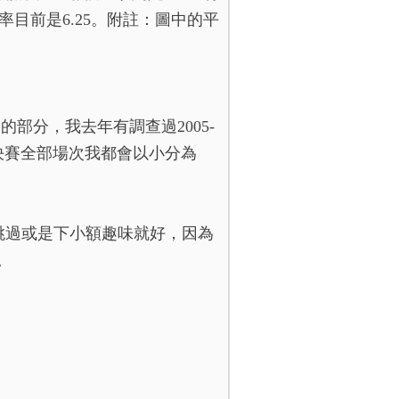
率目前是6.25。附註：圖中的平
分的部分，我去年有調查過2005-
決賽全部場次我都會以小分為
以跳過或是下小額趣味就好，因為
。