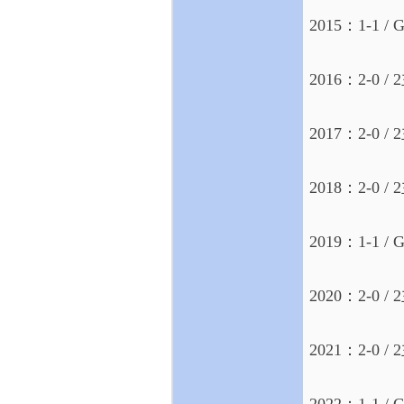
2015：1-1 /
2016：2-0 /
2017：2-0 /
2018：2-0 /
2019：1-1 /
2020：2-0 /
2021：2-0 /