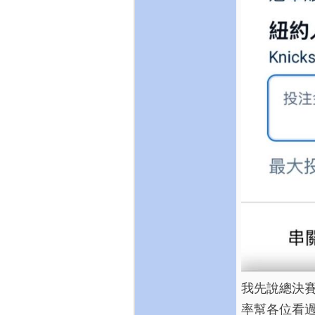
我先說總決賽
率幫各位看過