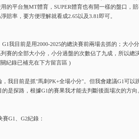
用的平台無MT體育，SUPER體育也有開一樣的盤口，賠
淨賠率，要方便理解就看成2.65以及3.81即可。
G1我目前是用2000-2025的總決賽前兩場去抓的；大小
賽系列賽的全部大小分，小分過盤的次數佔了九成，所以總
，相關紀錄已補充在下方留言區 )
論，我目前是抓"馬刺PK+全場小分"。但我會建議G1可
目的是探路，根據G1的賽果我才能去判斷後面場次的方向
5總決賽G1、G2紀錄：