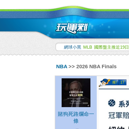
網球小黑
MLB
國際盤主推近19日
NBA
>> 2026 NBA Finals
推!
17
賭狗死路爛命一
條