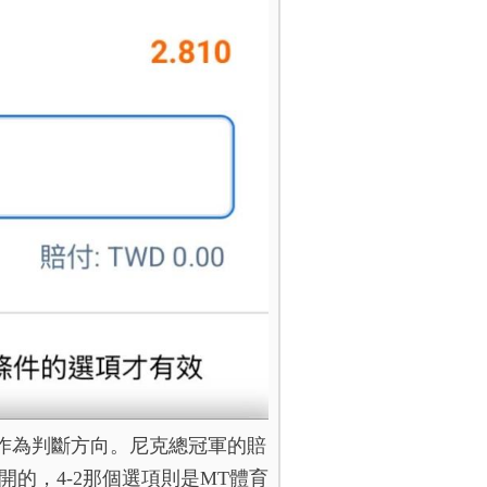
此作為判斷方向。尼克總冠軍的賠
開的，4-2那個選項則是MT體育