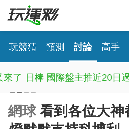
玩競猜
預測
討論
高手
喵喵綠
日棒 國際盤近21日51
網球
看到各位大神