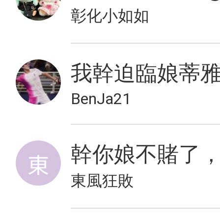
彰化小如如
我幹迫臨娘蒂
BenJa21
東風狂敗