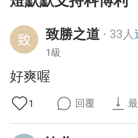
燈默默支持科博利
致勝之道
33人
・
1級
好爽喔
回覆
最
1