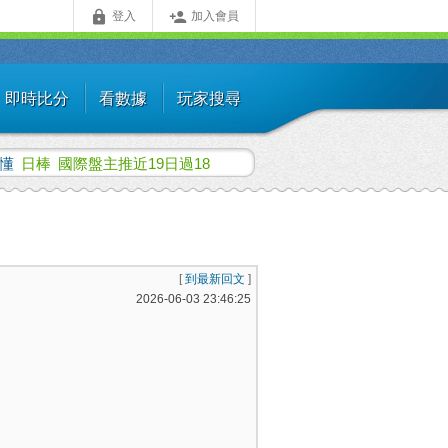


登入
加入會員
即時比分
看數據
玩家搜尋
許懂
日棒
國際盤主推近19日過18
[
到最新回文
]
2026-06-03 23:46:25