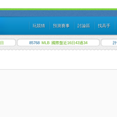
玩競猜
預測賽事
討論區
找高手
2日
85768
MLB
國際盤近16日43過34