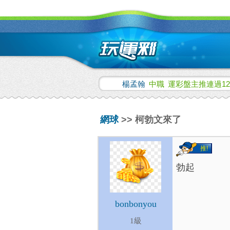
楊孟翰
中職
運彩盤主推連過1
網球
>> 柯勃文來了
推!
勃起
bonbonyou
1級