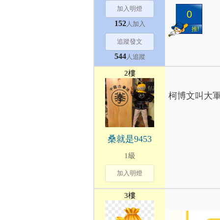
加入明燈
0
152
人加入
推!
追蹤發文
544
人追蹤
2樓
柯博文叫大
桑就是9453
1級
加入明燈
3樓