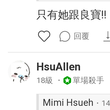
只有她跟良寶!!
回覆
HsuAllen
18級
・
單場殺手
Mimi Hsueh
・1