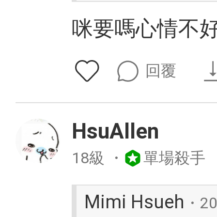
咪要嗎心情不
回覆
HsuAllen
18級
・
單場殺手
Mimi Hsueh
・2