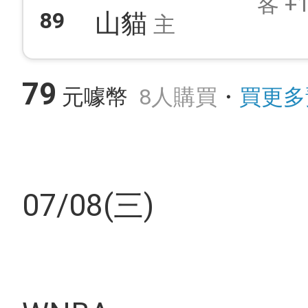
客 +1
89
山貓
主
79
元噱幣
8人購買
・
買更多
07/08(三)