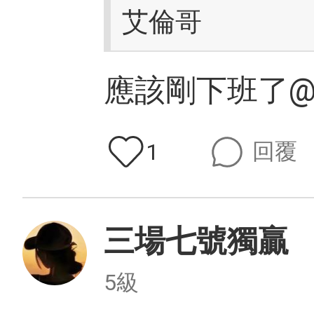
艾倫哥
應該剛下班了@
回覆
1
三場七號獨贏
5級