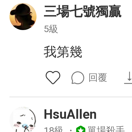
三場七號獨贏
5級
我第幾
回覆
HsuAllen
18級
・
單場殺手