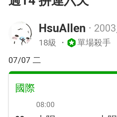
過14 拚連六天
HsuAllen
200
・
18級
・
單場殺手
07/07 二
國際
08:00