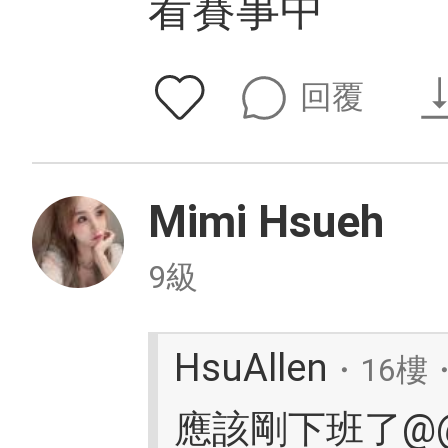
看賽事中
回覆
Mimi Hsueh
9級
HsuAllen
・16樓・
應該剛下班了@