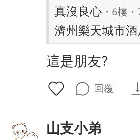
真沒良心
・6樓・7
濟州樂天城市酒
這是朋友?
回覆
山支小弟