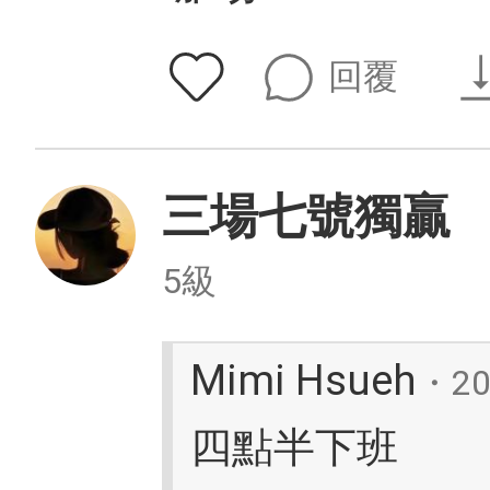
回覆
三場七號獨贏
5級
Mimi Hsueh
・2
四點半下班