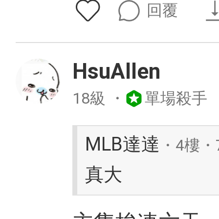
回覆
HsuAllen
18級
・
單場殺手
MLB達達
・4樓・7
真大