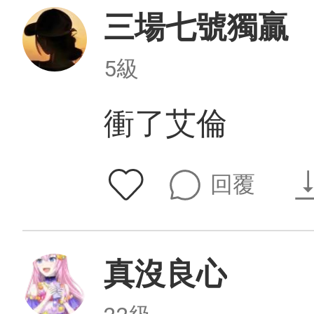
三場七號獨贏
5級
衝了艾倫
回覆
真沒良心