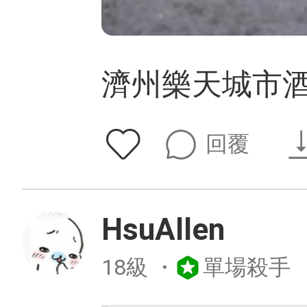
濟州樂天城市
回覆
HsuAllen
18級
・
單場殺手