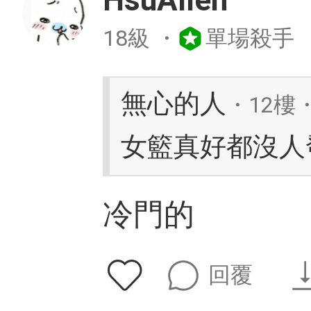
HsuAllen
18級
・
單場殺手
無心的人
・12樓・
女籃真好都沒人
冷門的
回覆