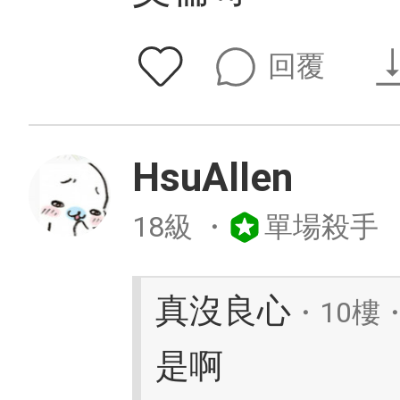
回覆
HsuAllen
18級
・
單場殺手
真沒良心
・10樓・
是啊