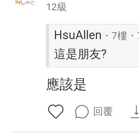
12級
HsuAllen
・7樓・7
這是朋友?
應該是
回覆