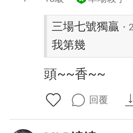
三場七號獨贏
・
我第幾
頭~~香~~
回覆