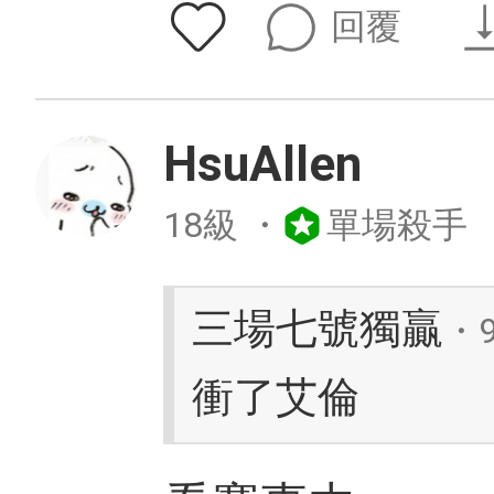
回覆
HsuAllen
18級
・
單場殺手
三場七號獨贏
・
衝了艾倫