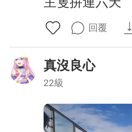
主隻拚連六天
回覆
真沒良心
22級