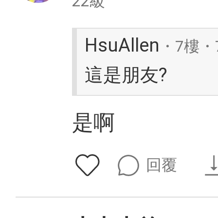
22級
HsuAllen
・7樓・7
這是朋友?
是啊
回覆