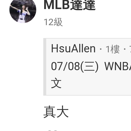
MLB達達
12級
HsuAllen
・1樓・7
07/08(三) WN
文
真大