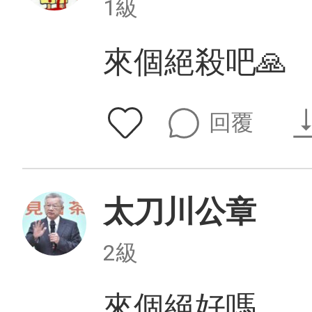
1級
來個絕殺吧🙏
回覆
太刀川公章
2級
來個絕好嗎