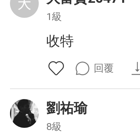
1級
收特
回覆
劉祐瑜
8級