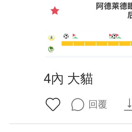
4內 大貓
回覆