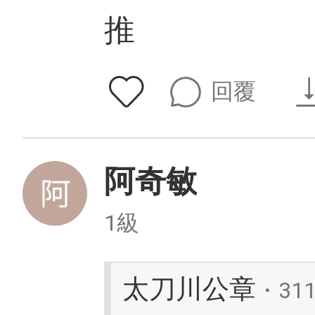
推
回覆
阿奇敏
1級
太刀川公章
・31