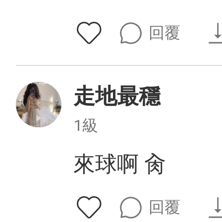
回覆
走地最穩
1級
來球啊 肏
回覆