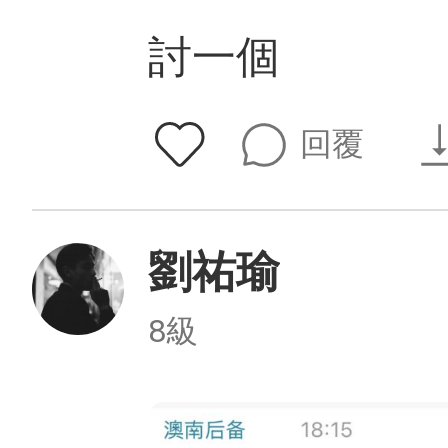
討一個
回覆
劉祐瑜
8級