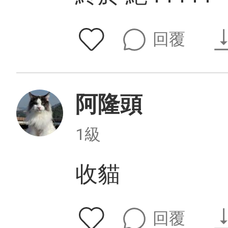
回覆
阿隆頭
1級
收貓
回覆