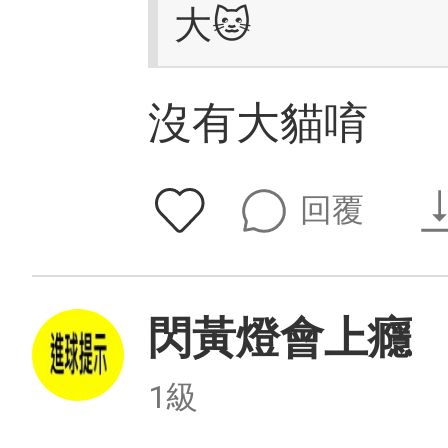
大🐱
沒有大貓唷
回覆
閃黃燈會上癮
1級