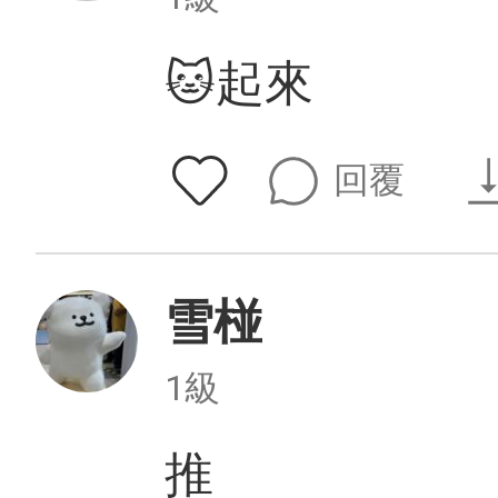
🐱起來
回覆
雪椪
1級
推