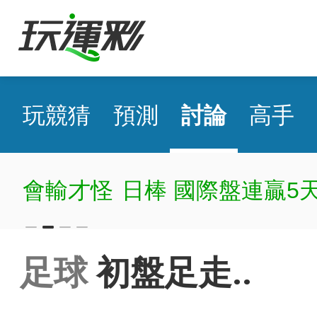
玩競猜
預測
討論
高手
會輸才怪
日棒 國際盤連贏5天
足球
初盤足走..