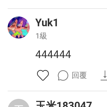
Yuk1
1級
444444
回覆
玉米183047