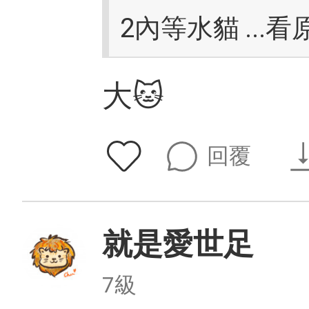
2內等水貓
...
大🐱
回覆
就是愛世足
7級