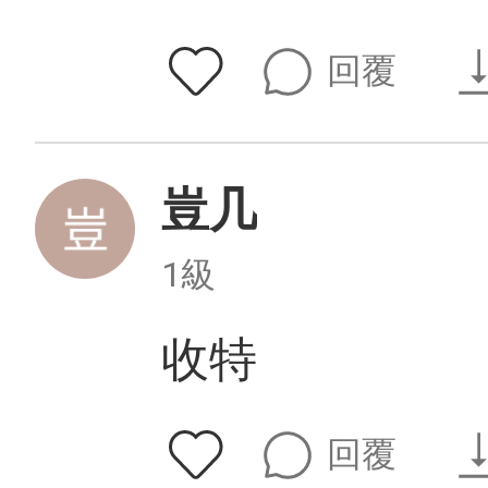
回覆
豈几
1級
收特
回覆