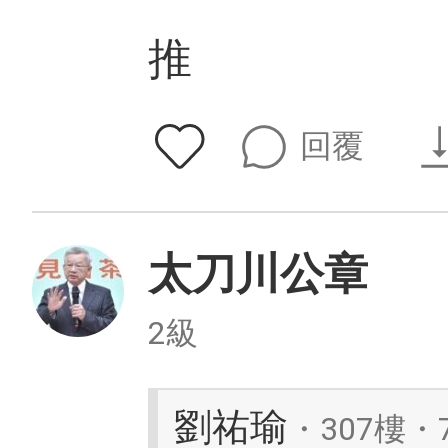
推
回覆
太刀川公章
2級
劉祐瑜
・307樓・7