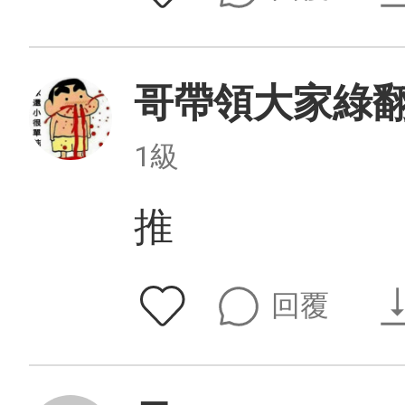
哥帶領大家綠
1級
推
回覆