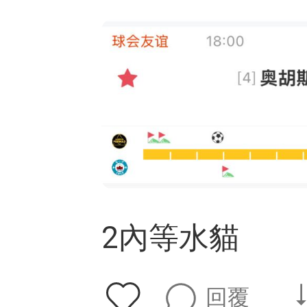
2內等水貓
回覆