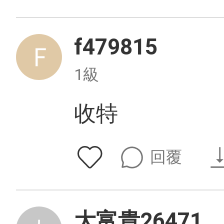
f479815
1級
收特
回覆
大富貴26471