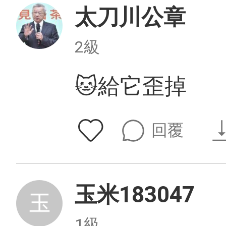
太刀川公章
2級
🐱給它歪掉
回覆
玉米183047
1級