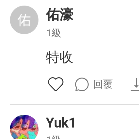
佑濠
1級
特收
回覆
Yuk1