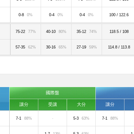
0-8
0%
0-4
0%
0-4
0%
100 / 122.6
75-22
77%
40-10
80%
35-12
74%
118.5 / 108
57-35
62%
30-16
65%
27-19
59%
114.8 / 113.8
國際盤
讓分
受讓
大分
讓分
7-1
88%
-
5-3
63%
7-1
88%
-
1-7
13%
5-3
63%
-
1