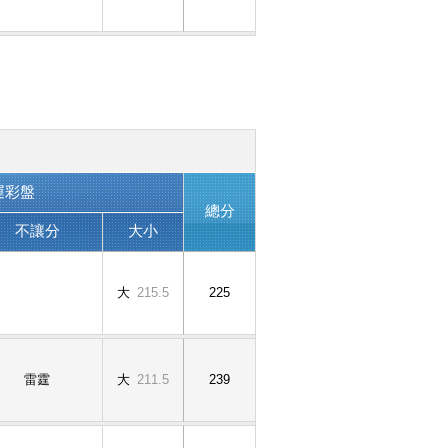
運彩盤
總分
不讓分
大小
大
215.5
225
雷霆
大
211.5
239