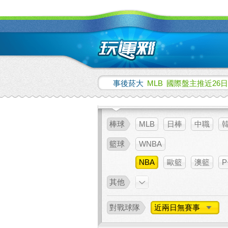
事後菸大
MLB
國際盤主推近26日
棒球
MLB
日棒
中職
籃球
WNBA
NBA
歐籃
澳籃
P
其他
對戰球隊
近兩日無賽事