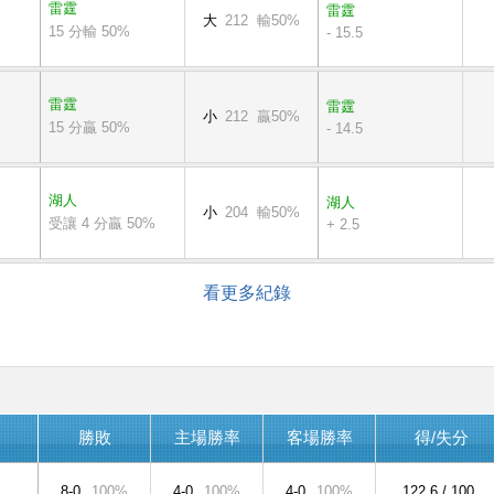
雷霆
雷霆
大
212 輸50%
15 分輸 50%
- 15.5
雷霆
雷霆
小
212 贏50%
15 分贏 50%
- 14.5
湖人
湖人
小
204 輸50%
受讓
4 分贏 50%
+ 2.5
看更多紀錄
勝敗
主場勝率
客場勝率
得/失分
8-0
100%
4-0
100%
4-0
100%
122.6 / 100