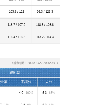
103.8 / 122
96.3 / 123.3
118.7 / 107.2
118.3 / 108.8
116.4 / 113.2
113.2 / 114.3
統計時間：2025/10/22-2026/06/14
運彩盤
受讓
不讓分
大分
-
4-0
100%
5-3
63%
-7
13%
0-4
0%
5-3
63%