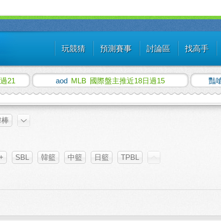
玩競猜
預測賽事
討論區
找高手
過21
aod
MLB
國際盤主推近18日過15
豔
韓棒
+
SBL
韓籃
中籃
日籃
TPBL