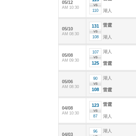
05/12
AM 10:30
湖人
110
雷霆
131
05/10
AM 08:30
湖人
108
湖人
107
05/08
AM 09:30
125
雷霆
湖人
90
05/06
AM 08:30
108
雷霆
雷霆
123
04/08
AM 10:30
湖人
87
湖人
96
04/03