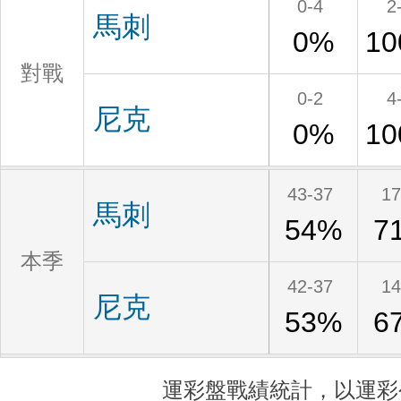
0-4
2
馬刺
0%
1
對戰
0-2
4
尼克
0%
1
43-37
17
馬刺
54%
7
本季
42-37
14
尼克
53%
6
運彩盤戰績統計，以運彩