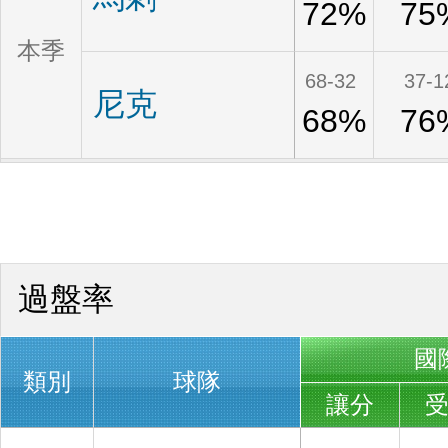
72%
75
本季
68-32
37-1
尼克
68%
76
過盤率
國
類別
球隊
讓分