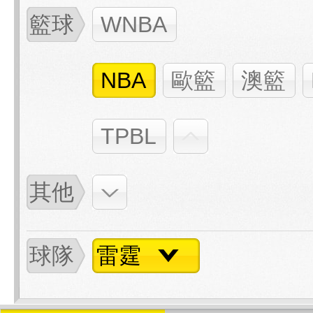
籃球
WNBA
NBA
歐籃
澳籃
TPBL
其他
球隊
雷霆