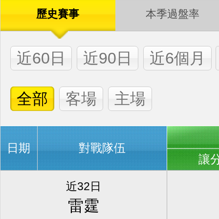
歷史賽事
本季過盤率
近60日
近90日
近6個月
全部
客場
主場
日期
對戰隊伍
讓
近32日
雷霆