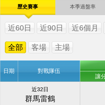
歷史賽事
本季過盤率
近60日
近90日
近6個月
全部
客場
主場
日期
對戰隊伍
讓
近32日
群馬雷鶴