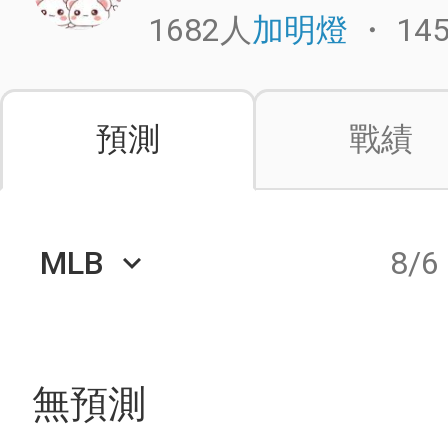
1682人
・
14
加明燈
預測
戰績
MLB
8/6
keyboard_arrow_down
無預測