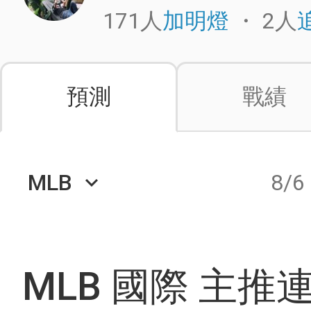
171人
・
2人
加明燈
預測
戰績
MLB
8/6
keyboard_arrow_down
MLB 國際 主推