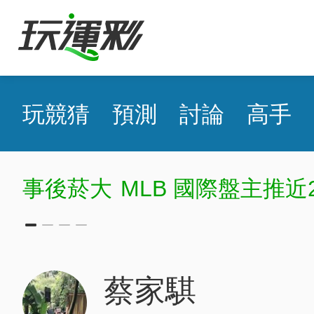
玩競猜
預測
討論
高手
MLB 國際盤主推近18
aod
蔡家騏