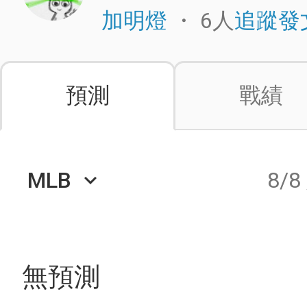
・
6人
加明燈
追蹤發
預測
戰績
MLB
8/8
keyboard_arrow_down
無預測