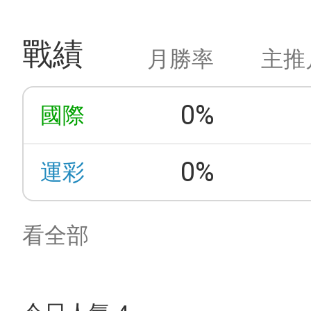
戰績
月勝率
主推
0%
國際
0%
運彩
看全部