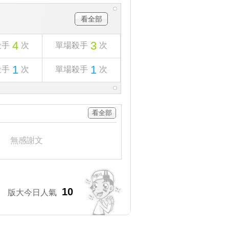
看全部
4
3
殺手
次
單場殺手
次
1
1
殺手
次
單場殺手
次
看全部
無感謝文
10
版大今日人氣