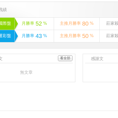
戰績
52
80
國際盤
月勝率
%
主推月勝率
%
莊家
43
50
運彩盤
月勝率
%
主推月勝率
%
莊家
看全部
文
感謝文
無文章