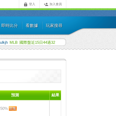


登入
加入會員
即時比分
看數據
玩家搜尋
iulkjh
MLB
國際盤近15日44過32
預測
結果
50%