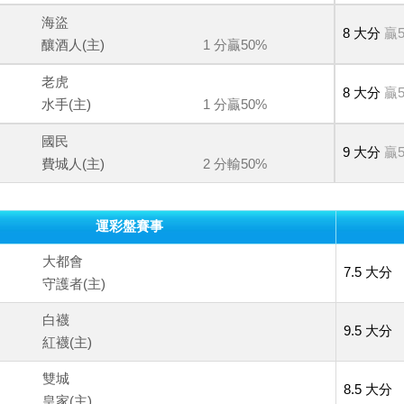
海盜
8 大分
贏5
釀酒人(主)
1 分贏50%
老虎
8 大分
贏5
水手(主)
1 分贏50%
國民
9 大分
贏5
費城人(主)
2 分輸50%
運彩盤賽事
大都會
7.5 大分
守護者(主)
白襪
9.5 大分
紅襪(主)
雙城
8.5 大分
皇家(主)