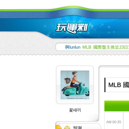
啊lunlun
MLB
國際盤主推近23日
MLB 
꽃새끼
AM 00:35
預測