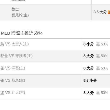
教士
8.5 大分
響尾蛇(主)
：
MLB 國際主推近5過4
太空人(主)
鳥 VS
8 小分
贏 50%
守護者(主)
都會 VS
8 大分
贏 50%
洋基(主)
雀 VS
8 大分
贏 50%
藍鳥(主)
雀 VS
8.5 小分
紅人(主)
盜 VS
8 大分
贏 50%