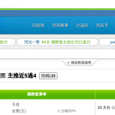
玩競猜
預測賽事
討論區
找高手
過19
閃光一擊
MLB
國際盤主推近25日過22
po
國際
主推近5過4
預測記錄
國際盤賽事
天使
10 大分
贏
金鶯(主)
1 分輸50%