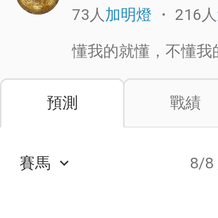
73人
・
216人
加明燈
懂我的就懂，不懂我
預測
戰績
賽馬
8/8
keyboard_arrow_down