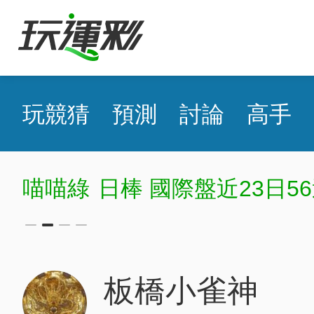
玩競猜
預測
討論
高手
喵喵綠
日棒 國際盤近23日56
板橋小雀神