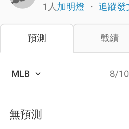
1人
・
加明燈
追蹤發
預測
戰績
MLB
8/1
keyboard_arrow_down
無預測