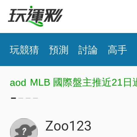
玩競猜
預測
討論
高手
MLB 國際盤主推近21日
aod
Zoo123