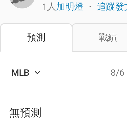
1人
・
加明燈
追蹤發
預測
戰績
MLB
8/6
keyboard_arrow_down
無預測