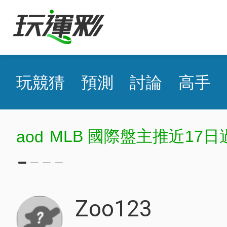
玩競猜
預測
討論
高手
MLB 國際盤主推近17日
aod
Zoo123