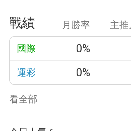
戰績
月勝率
主推
0%
國際
0%
運彩
看全部