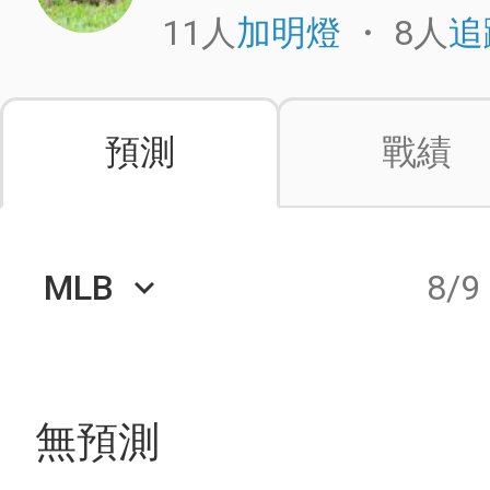
11人
・
8人
加明燈
追
預測
戰績
MLB
8/9
keyboard_arrow_down
無預測