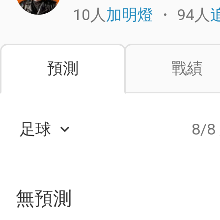
10人
・
94人
加明燈
預測
戰績
足球
8/8
keyboard_arrow_down
無預測