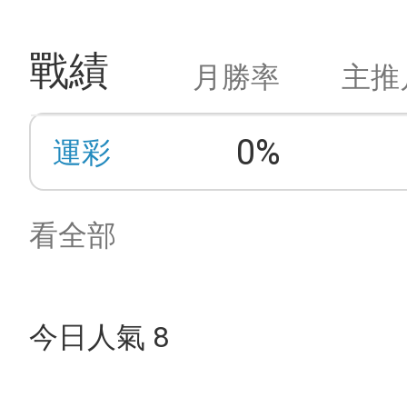
戰績
月勝率
主推
0%
運彩
看全部
今日人氣 8