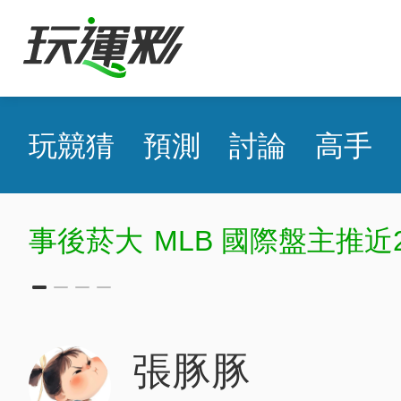
玩競猜
預測
討論
高手
事後菸大
MLB 國際盤主推近
張豚豚