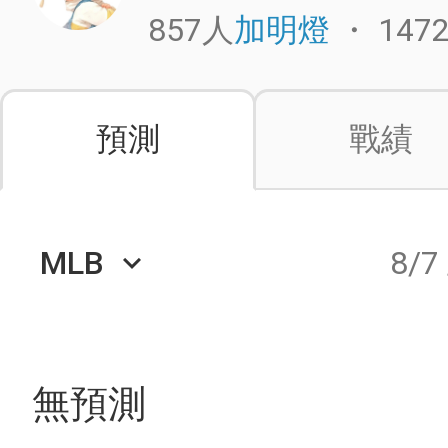
857人
・
147
加明燈
預測
戰績
MLB
8/7
keyboard_arrow_down
無預測