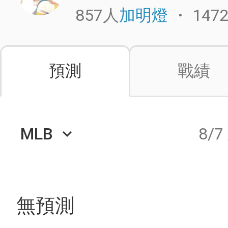
857人
・
147
加明燈
預測
戰績
MLB
8/7
keyboard_arrow_down
無預測