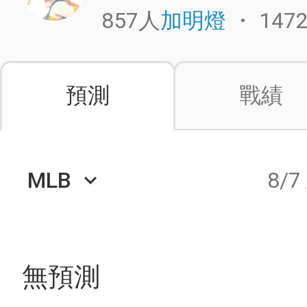
857人
・
147
加明燈
預測
戰績
MLB
8/7
keyboard_arrow_down
無預測