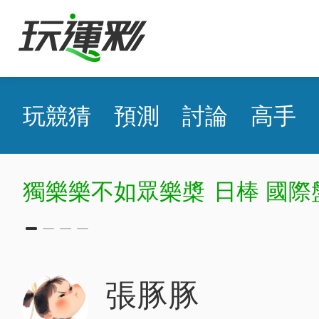
玩競猜
預測
討論
高手
獨樂樂不如眾樂槳
日棒 國際
張豚豚