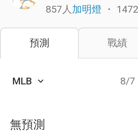
857人
・
147
加明燈
預測
戰績
MLB
8/7
keyboard_arrow_down
無預測