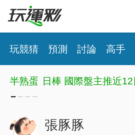
玩競猜
預測
討論
高手
半熟蛋
日棒 國際盤主推近12
張豚豚