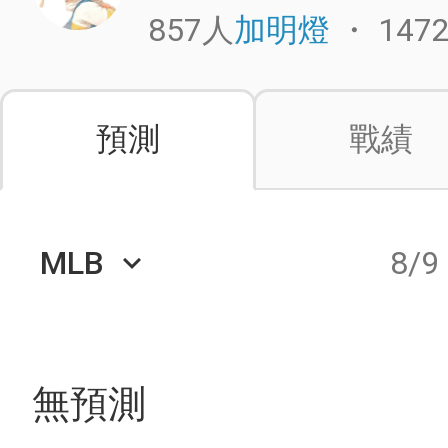
857人
・
147
加明燈
預測
戰績
MLB
8/9
keyboard_arrow_down
無預測