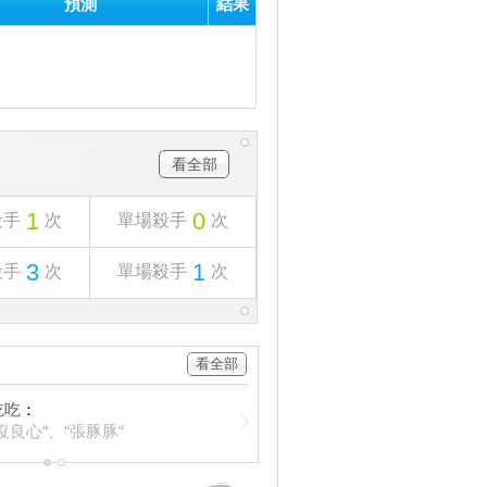
預測
結果
看全部
1
0
殺手
次
單場殺手
次
3
1
殺手
次
單場殺手
次
看全部
吃吃
：
沒良心“、“張豚豚“
1
2