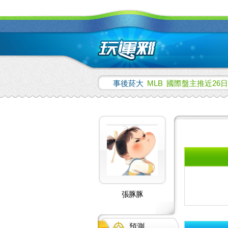
事後菸大
MLB
國際盤主推近26日
張豚豚
預測