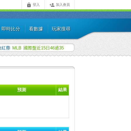


登入
加入會員
即時比分
看數據
玩家搜尋
嗆紅塵
MLB
國際盤近15日46過35
預測
結果