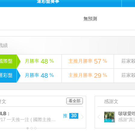
運彩盤賽事
無預測
戰績
48
57
國際盤
月勝率
%
主推月勝率
%
莊家
48
29
運彩盤
月勝率
%
主推月勝率
%
莊家
看全部
發文
感謝文
MLB：
啵啵愛
推
30
6/17 一天推一注 ( 國際主推連過13天 )
感謝“真
1
2
3