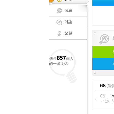
戰績
討論
榮譽
857
他是
個人
的一盞明燈
68
篇
06
16