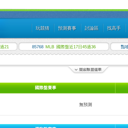
玩競猜
預測賽事
討論區
找高手
過21
85768
MLB
國際盤近17日45過36
豔
國際盤賽事
無預測