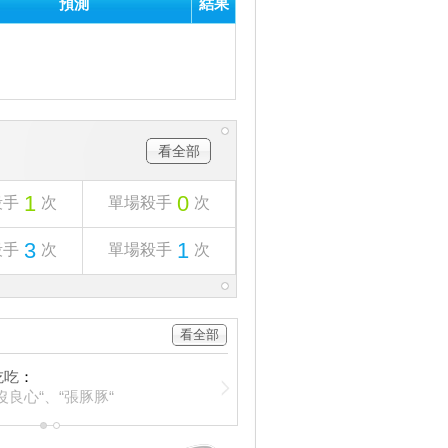
預測
結果
看全部
1
0
殺手
次
單場殺手
次
3
1
殺手
次
單場殺手
次
看全部
吃吃
：
沒良心“、“張豚豚“
1
2