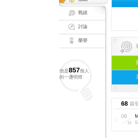
戰績
討論
榮譽
857
他是
個人
的一盞明燈
68
篇
06
16