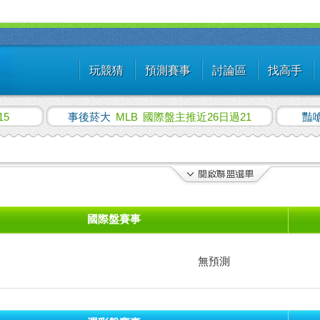
玩競猜
預測賽事
討論區
找高手
15
事後菸大
MLB
國際盤主推近26日過21
豔
國際盤賽事
無預測