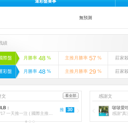
運彩盤賽事
無預測
戰績
48
57
國際盤
月勝率
%
主推月勝率
%
莊家
48
29
運彩盤
月勝率
%
主推月勝率
%
莊家
看全部
發文
感謝文
MLB：
啵啵愛
推
30
6/17 一天推一注 ( 國際主推連過13天 )
感謝“真
1
2
3