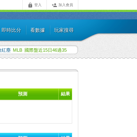


登入
加入會員
即時比分
看數據
玩家搜尋
嗆紅塵
MLB
國際盤近15日46過35
預測
結果