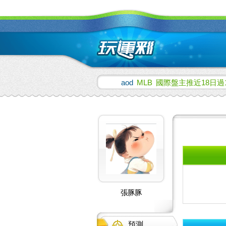
aod
MLB
國際盤主推近18日過
張豚豚
預測