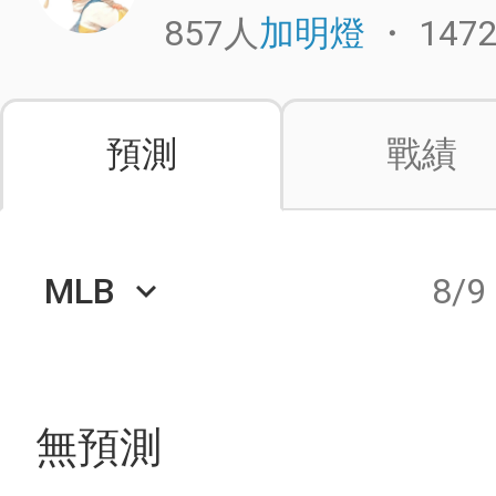
857人
・
147
加明燈
預測
戰績
MLB
8/9
keyboard_arrow_down
無預測