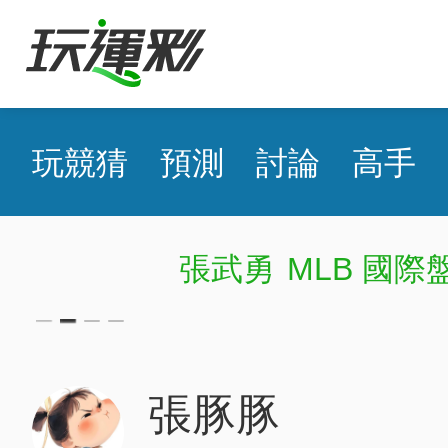
玩競猜
預測
討論
高手
張武勇
MLB 國際盤近13日58
張豚豚