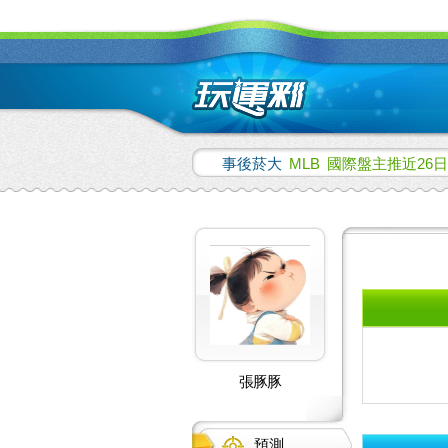
事後菸大
MLB
國際盤主推近26日
張豚豚
預測