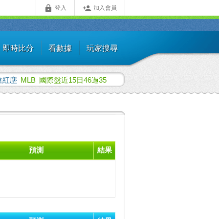


登入
加入會員
即時比分
看數據
玩家搜尋
嗆紅塵
MLB
國際盤近15日46過35
預測
結果