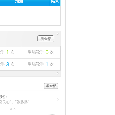
預測
結果
看全部
1
0
殺手
次
單場殺手
次
3
1
殺手
次
單場殺手
次
看全部
吃吃
：
沒良心“、“張豚豚“
1
2