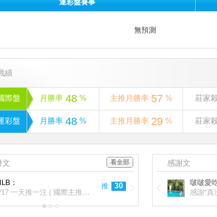
運彩盤賽事
無預測
戰績
48
57
國際盤
月勝率
%
主推月勝率
%
莊家
48
29
運彩盤
月勝率
%
主推月勝率
%
莊家
看全部
發文
感謝文
MLB：
啵啵愛
推
30
6/17 一天推一注 ( 國際主推連過13天 )
感謝“真
1
2
3