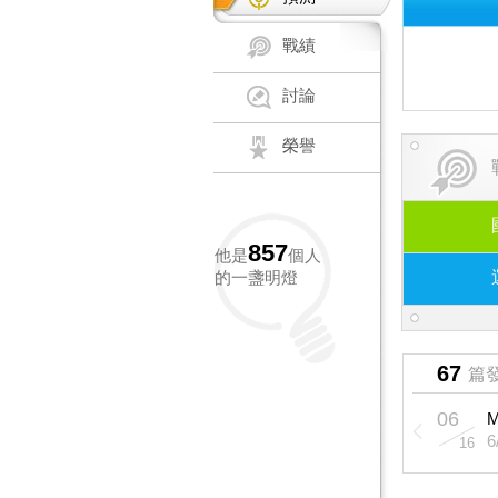
戰績
討論
榮譽
857
他是
個人
的一盞明燈
67
篇
06
16