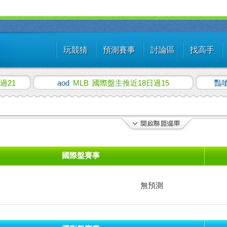
玩競猜
預測賽事
討論區
找高手
過21
aod
MLB
國際盤主推近18日過15
豔
國際盤賽事
無預測