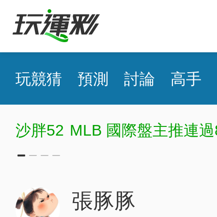
玩競猜
預測
討論
高手
沙胖52
MLB 國際盤主推連過
張豚豚