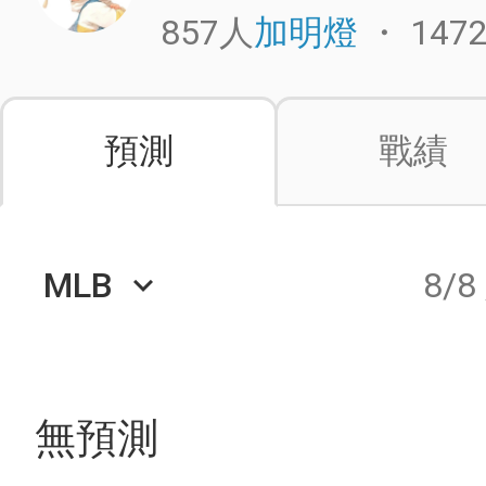
857人
・
147
加明燈
預測
戰績
MLB
8/8
keyboard_arrow_down
無預測