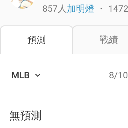
857人
・
147
加明燈
預測
戰績
MLB
8/1
keyboard_arrow_down
無預測