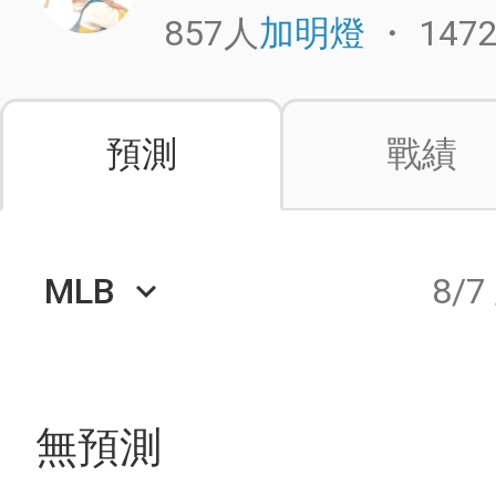
857人
・
147
加明燈
預測
戰績
MLB
8/7
keyboard_arrow_down
無預測