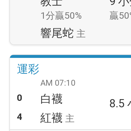
教士
9 
1分贏50%
贏50
響尾蛇
主
運彩
AM 07:10
0
白襪
8.5
4
紅襪
主