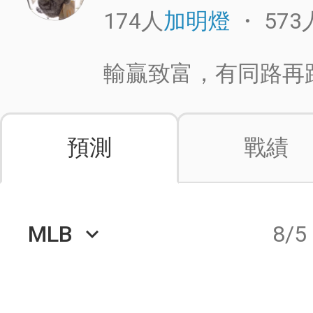
174人
・
573
加明燈
輸贏致富，有同路再跟
預測
戰績
MLB
8/5
keyboard_arrow_down