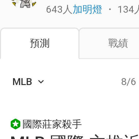
643人
・
134
加明燈
預測
戰績
MLB
8/6
keyboard_arrow_down
國際莊家殺手