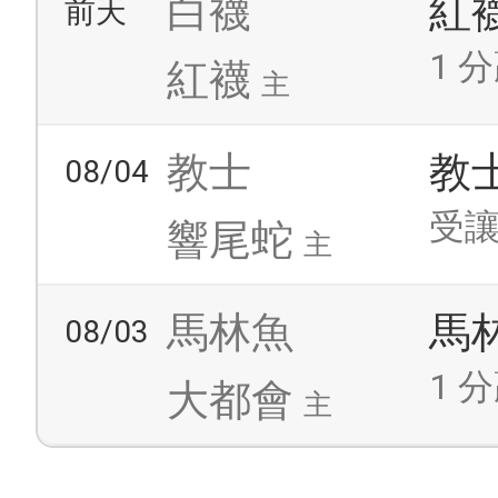
白襪
紅
前天
1 分
紅襪
主
教士
教
08/04
受讓
響尾蛇
主
馬林魚
馬
08/03
1 分
大都會
主