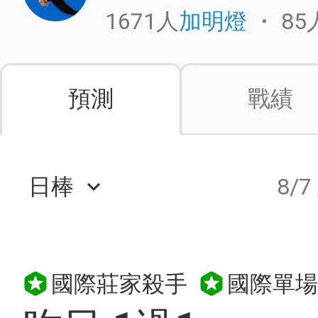
1671人
・
85
加明燈
預測
戰績
日棒
8/7
keyboard_arrow_down
國際莊家殺手
國際單場