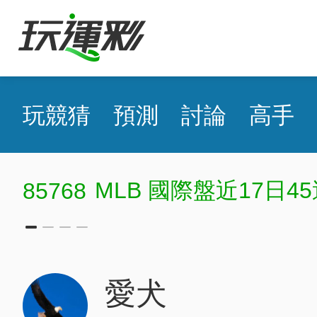
玩競猜
預測
討論
高手
MLB 國際盤近17日45
85768
愛犬