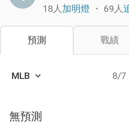
18人
・
69人
加明燈
預測
戰績
MLB
8/7
keyboard_arrow_down
無預測