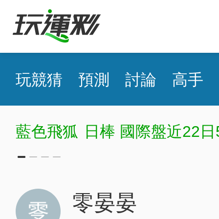
玩競猜
預測
討論
高手
藍色飛狐
日棒 國際盤近22日5
零晏晏