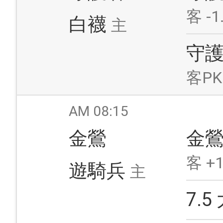
客 -1
白襪
主
守
客PK
AM 08:15
金鶯
金
客 +1
遊騎兵
主
7.5