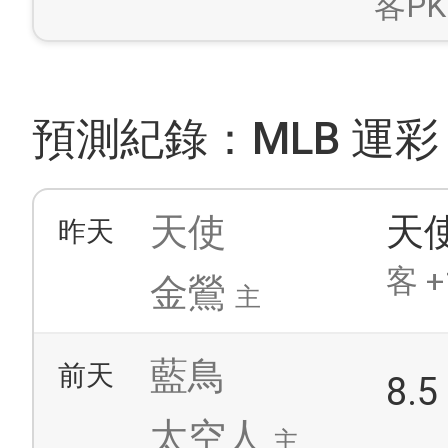
客PK
預測紀錄：MLB 運彩
天使
天
昨天
客 +
金鶯
主
藍鳥
前天
8.
太空人
主