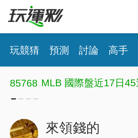
玩競猜
預測
討論
高手
豔嗆紅塵
MLB 國際盤近15日
來領錢的