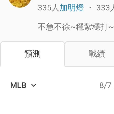
335人
・
333
加明燈
不急不徐~穩紮穩打~
預測
戰績
MLB
8/7
keyboard_arrow_down