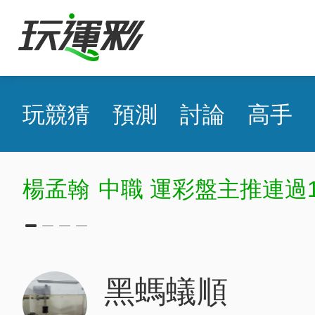
玩競猜
預測
討論
高手
楊孟翰
中職 運彩盤主推連過12
黑螞蟻順