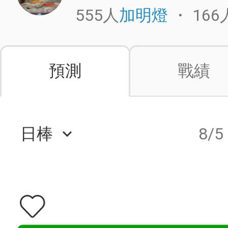
555人
・
166
加明燈
預測
戰績
日棒
8/5
keyboard_arrow_down