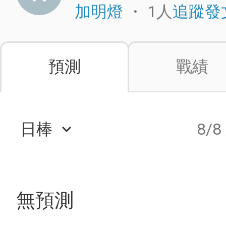
・
1人
加明燈
追蹤發
預測
戰績
日棒
8/8
keyboard_arrow_down
無預測