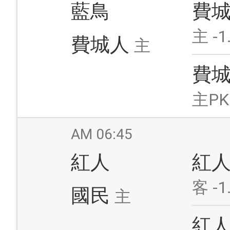
藍鳥
費
主 -1
費城人
主
費
主PK
AM 06:45
紅人
紅
客 -1
國民
主
紅