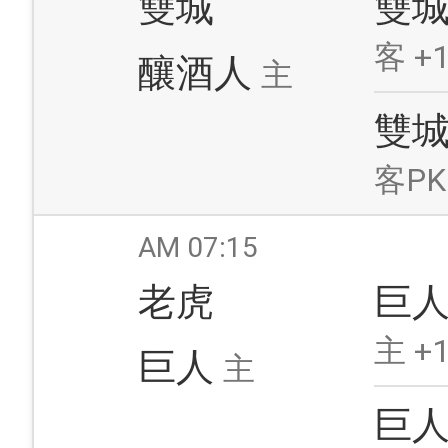
雙城
雙
客 +1
釀酒人
主
雙
客PK
AM 07:15
老虎
巨
主 +1
巨人
主
巨