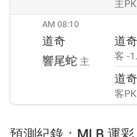
主PK
AM 08:10
道奇
道
客 -1
響尾蛇
主
道
客PK
預測紀錄：MLB 運彩