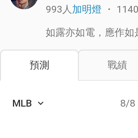
993人
・
114
加明燈
如露亦如電，應作如
預測
戰績
MLB
8/8
keyboard_arrow_down