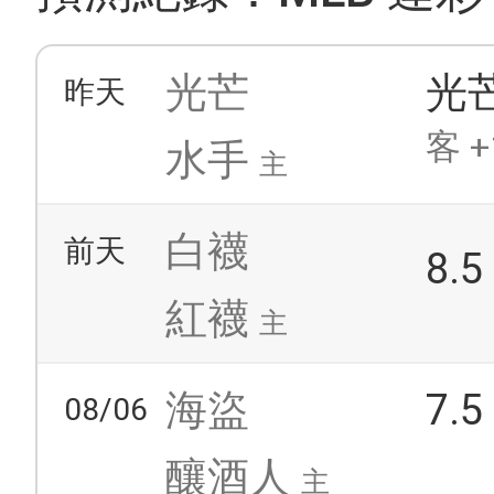
光芒
光
昨天
客 +
水手
主
白襪
前天
8.
紅襪
主
海盜
7.
08/06
釀酒人
主