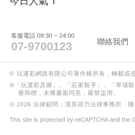
今日人氣 1
客服電話 09:30 ~ 24:00
聯絡我們
07-9700123
© 玩運彩網路有限公司著作權所有，轉載或
®「玩運彩及圖」、「莊家殺手」、「單場
冊商標，未獲書面同意，嚴禁盜用。
© 2026 法律顧問：漢英得力法律事務所 
This site is protected by reCAPTCHA and the