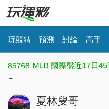
玩競猜
預測
討論
高手
國際盤近17日45過36
夏林叟哥