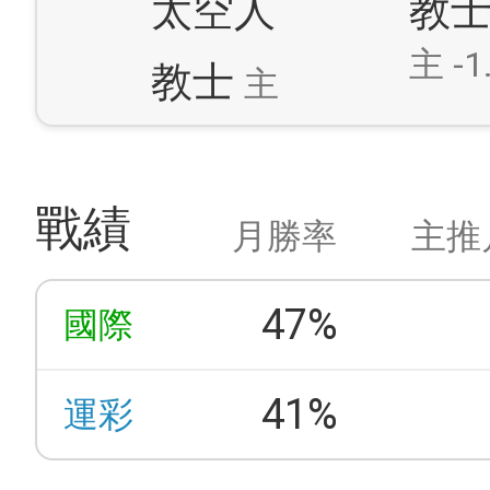
太空人
教
主 -1
教士
主
戰績
月勝率
主推
47%
國際
41%
運彩